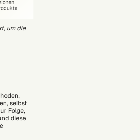
rt, um die
thoden,
en, selbst
ur Folge,
und diese
ie