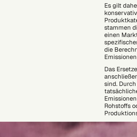
Es gilt dah
konservativ
Produktkate
stammen di
einen Markt
spezifisch
die Berech
Emissionen 
Das Ersetze
anschließ
sind. Durc
tatsächlic
Emissionen 
Rohstoffs o
Produktion