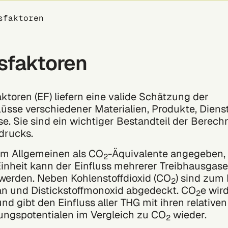
sfaktoren
nsfaktoren
ktoren (EF) liefern eine valide Schätzung der
üsse verschiedener Materialien, Produkte, Diens
e. Sie sind ein wichtiger Bestandteil der Berec
drucks.
im Allgemeinen als
CO
-Äquivalente
angegeben,
2
Einheit kann der Einfluss mehrerer
Treibhausgase
werden. Neben Kohlenstoffdioxid (CO
) sind zum 
2
n und Distickstoffmonoxid abgedeckt. CO
e wir
2
nd gibt den Einfluss aller THG mit ihren relativen
ngspotentialen im Vergleich zu CO
wieder.
2