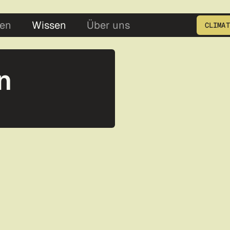
5
en
Wissen
Über uns
CLIMAT
Geben Sie die Produkt ID e
n