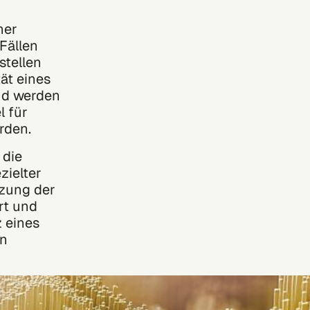
ner
Fällen
stellen
ät eines
nd werden
l für
rden.
 die
zielter
tzung der
ert und
 eines
en