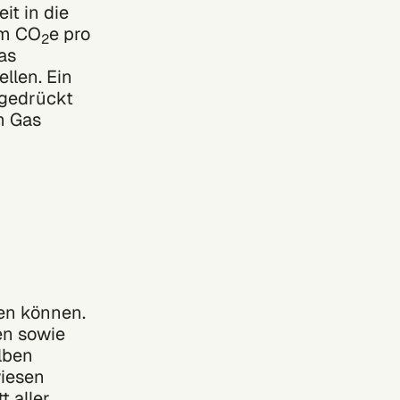
it in die
mm CO
e pro
2
as
llen. Ein
gedrückt
m Gas
den können.
en sowie
lben
wiesen
t aller