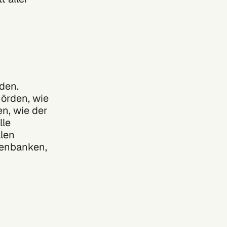
den.
örden, wie
n, wie der
lle
llen
tenbanken,