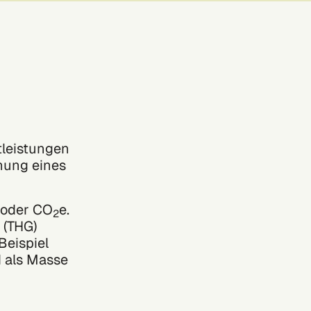
tleistungen
hnung eines
 oder CO
e.
2
 (THG)
Beispiel
d als Masse