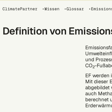
Breadcrumb
ClimatePartner
Wissen
Glossar
Emission
Definition von Emissio
Emissionsfa
Umwelteinfl
und Prozess
CO
-Fußab
2
EF werden 
Mit dieser 
abgebildet 
auch Metha
berechnet u
Erderwärmu