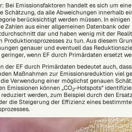
er: Bei Emissionsfaktoren handelt es sich um eine
e Schätzung, da alle Abweichungen innerhalb ei
gorie berücksichtigt werden müssen. In einigen 
e Zahlen aus einer allgemeinen Datenbank oder 
durchschnitt dar und haben wenig mit der Realit
en Produktionsprozesses zu tun. Aus diesem Gru
nungen genauer und eventuell das Reduktionszie
geringer, wenn EF durch Primärdaten ersetzt we
n der EF durch Primärdaten bedeutet auch, dass
enden
Maßnahmen zur Emissionsreduktion
viel ge
h die Verwendung einer möglichst genauen Schä
hen Emissionen können „CO
-Hotspots“ identifizi
2
reduziert werden, zum Beispiel durch den Ersatz
der die Steigerung der Effizienz eines bestimmt
sprozesses.