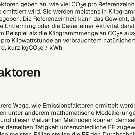
ktoren geben an, wie viel CO
e pro Referenzeinhe
2
emittiert wird. Sie werden meistens in Kilogra
egeben. Die Referenzeinheit kann das Gewicht, d
e Entfernung oder die Dauer einer Aktivität darste
m Beispiel als die Kilogrammmenge an CO
e aus
2
 pro Kilowattstunde an verbrauchtem natürliche
ird, kurz kgCO
e / kWh.
2
aktoren
rere Wege, wie Emissionsfaktoren ermittelt wer
en unter anderem mathematische Modellierung
grund dieser Vielzahl an Methoden können demse
r derselben Tätigkeit unterschiedliche EF zuge
den meisten Fällen stellen die EF den Durchschnit