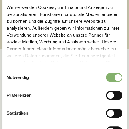
Wir verwenden Cookies, um Inhalte und Anzeigen zu
personalisieren, Funktionen für soziale Medien anbieten
zu können und die Zugriffe auf unsere Website zu
2
Ziele verstehen
analysieren. Außerdem geben wir Informationen zu Ihrer
Verwendung unserer Website an unsere Partner für
soziale Medien, Werbung und Analysen weiter. Unsere
Partner führen diese Informationen möglicherweise mit
weiteren Daten zusammen, die Sie ihnen bereitgestellt
haben oder die sie im Rahmen Ihrer Nutzung der Dienste
gesammelt haben.
Einwilligungsauswahl
Notwendig
Erfolgsgeschichten
Präferenzen
Wie unseren Kunden die
Transformation gelingt
Statistiken