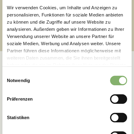
Wir verwenden Cookies, um Inhalte und Anzeigen zu
personalisieren, Funktionen für soziale Medien anbieten
zu können und die Zugriffe auf unsere Website zu
2
Ziele verstehen
analysieren. Außerdem geben wir Informationen zu Ihrer
Verwendung unserer Website an unsere Partner für
soziale Medien, Werbung und Analysen weiter. Unsere
Partner führen diese Informationen möglicherweise mit
weiteren Daten zusammen, die Sie ihnen bereitgestellt
haben oder die sie im Rahmen Ihrer Nutzung der Dienste
gesammelt haben.
Einwilligungsauswahl
Notwendig
Erfolgsgeschichten
Präferenzen
Wie unseren Kunden die
Transformation gelingt
Statistiken