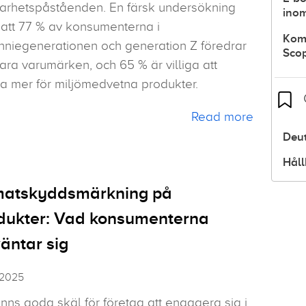
barhetspåståenden. En färsk undersökning
inom
 att 77 % av konsumenterna i
Komp
nniegenerationen och generation Z föredrar
Scop
ara varumärken, och 65 % är villiga att
a mer för miljömedvetna produkter.
Read more
Deut
Håll
matskyddsmärkning på
dukter: Vad konsumenterna
väntar sig
, 2025
inns goda skäl för företag att engagera sig i