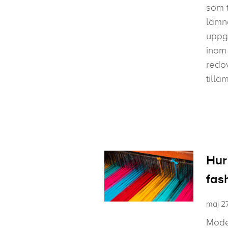
som t
lämn
uppg
inom 
redo
tillä
Hur
fas
maj 2
Mode