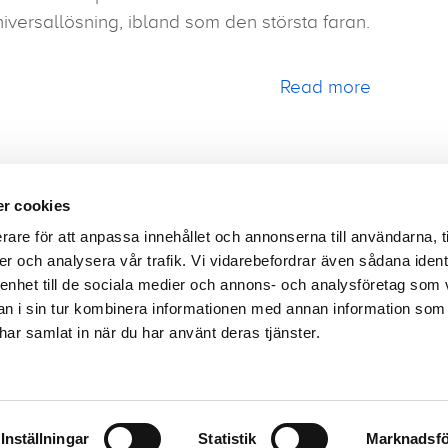
iversallösning, ibland som den största faran.
Read more
Nästa sida
Sida 1
Next ›
r cookies
rare för att anpassa innehållet och annonserna till användarna, t
er och analysera vår trafik. Vi vidarebefordrar även sådana ident
 enhet till de sociala medier och annons- och analysföretag som 
sbrev
Företagsstruktur
Dataintegritet
Uppförand
 i sin tur kombinera informationen med annan information som
e har samlat in när du har använt deras tjänster.
Följ oss!
En)
Inställningar
Statistik
Marknadsfö