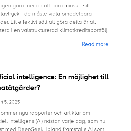
agen göra mer än att bara minska sitt
atavtryck - de måste vidta omedelbara
der. Ett effektivt sätt att göra detta är att
tera i en välstrukturerad klimatkreditsportfölj.
Read more
ficial intelligence: En möjlighet till
matåtgärder?
ri 5, 2025
kommer nya rapporter och artiklar om
iciell intelligens (AI) nästan varje dag, som nu
st med DeepSeek. Ibland framställs AI som