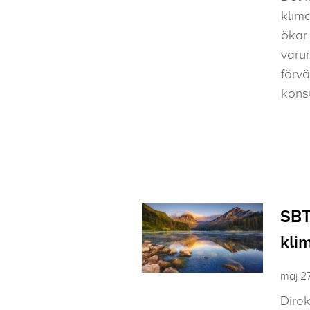
klima
ökar 
varu
förvä
kons
SBT
kli
maj 2
Direk