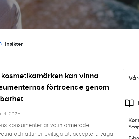
Insikter
 kosmetikamärken kan vinna
Vår
sumenternas förtroende genom
lbarhet
i 4, 2025
Komp
ns konsumenter är välinformerade,
Scop
tna och alltmer ovilliga att acceptera vaga
E-bo