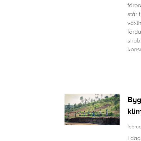
föro
står 
växth
fördu
snabb
kons
Byg
klim
februa
I da