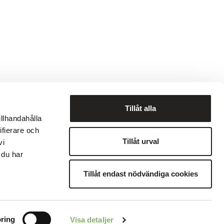
Tillåt alla
illhandahålla
ifierare och
Tillåt urval
vi
ekod
Visselblåsning
 du har
Tillåt endast nödvändiga cookies
© 2026, ClimatePartner GmbH
ring
Visa detaljer