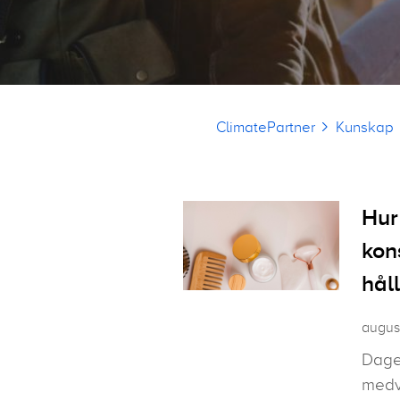
Länkstig
ClimatePartner
Kunskap
Hur
kon
hål
august
Dage
medve