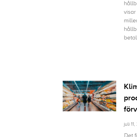
håll
visar
mille
hållb
betal
Kli
pro
för
juli 11
Det f