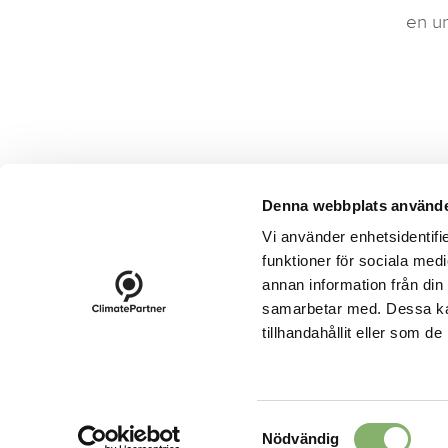
en un
Paginering
Denna webbplats använde
Vi använder enhetsidentifie
funktioner för sociala medi
footer-23
annan information från din
Kontakt
Protokoll
Nyhet
samarbetar med. Dessa kan
tillhandahållit eller som d
Cookies
Logga in
Anmäl dig till vårt nyhetsbrev (
Samtyckesval
Nödvändig