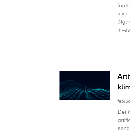
föret
klim
åtgär
inves
Arti
kli
februa
Det 
artif
sena