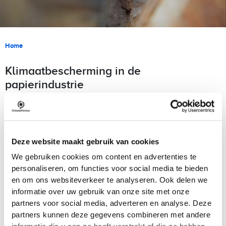
Kruimelpad
Home
Klimaatbescherming in de
papierindustrie
Er zijn verschillende keurmerken voor milieuvriendelijke
papierproducten. CO
voetafdruk van papier wordt steeds
2
belangrijker als een relevant milieucriterium.
Deze website maakt gebruik van cookies
De papierindustrie gaat deze uitdaging aan: Sinds enkele jaren
bestaat er een sectorspecifiek kader dat door de Europese
We gebruiken cookies om content en advertenties te
brancheorganisatie CEPI is gepubliceerd (Framework for the
personaliseren, om functies voor social media te bieden
Development of Carbon Footprints for Paper and Board
en om ons websiteverkeer te analyseren. Ook delen we
Products). Dit kader vormt de basis voor de
informatie over uw gebruik van onze site met onze
productgerelateerde CO
footprint-berekening van papier.
2
partners voor social media, adverteren en analyse. Deze
Steeds meer papierfabrikanten rapporteren nu de CO
2
partners kunnen deze gegevens combineren met andere
waarden van hun papierproducten.