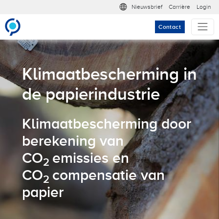
Overslaan en naar de inhoud gaan
Meta nav
Nieuwsbrief
Carrière
Login
Contact
Klimaatbescherming in
de papierindustrie
Klimaatbescherming door
berekening van
CO
emissies en
2
CO
compensatie van
2
papier