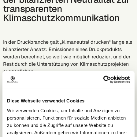
transparenten
Klimaschutzkommunikation
In der Druckbranche galt „klimaneutral drucken“ lange als
bilanzierter Ansatz: Emissionen eines Druckprodukts
wurden berechnet, so weit wie möglich reduziert und der
Rest durch die Unterstützung von Klimaschutzprojekten
ausgeglichen.
Klimaneutralität hieß nie „emissionsfrei“, sondern „Netto
Null-Bilanz“ durch Reduktion und Ausgleich. In der
Kommunikation führte das jedoch oft zu
Diese Webseite verwendet Cookies
Missverständnissen.
Wir verwenden Cookies, um Inhalte und Anzeigen zu
personalisieren, Funktionen für soziale Medien anbieten
Mit der EmpCo Richtlinie gelten jetzt strengere Regeln:
zu können und die Zugriffe auf unsere Website zu
Aussagen zur Klimaneutralität sind nur zulässig, wenn
analysieren. Außerdem geben wir Informationen zu Ihrer