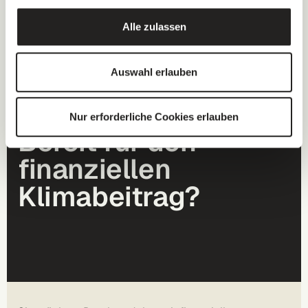
finanziellem Klimabeitrag" bereits. Und wird es Ihnen und
Ihren Kunden in Zukunft ermöglichen, EmpCo-konform zu
Alle zulassen
kommunizieren.
Auswahl erlauben
Nur erforderliche Cookies erlauben
Bereit für den
finanziellen
Klimabeitrag?