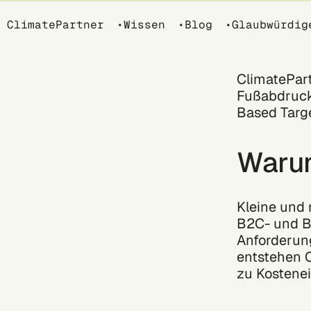
Breadcrumb
ClimatePartner
Wissen
Blog
Glaubwürdig
ClimatePar
Fußabdrucks
Based Target
Warum
Kleine und
B2C- und B
Anforderung
entstehen C
zu Kostenei