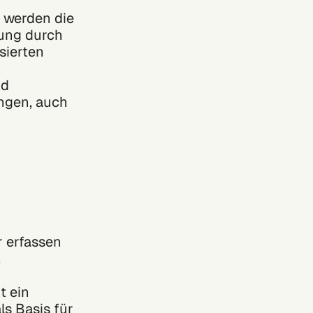
 werden die
rung durch
sierten
nd
angen, auch
r erfassen
,
t ein
ls Basis für