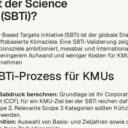
t der Science
 (SBTi)?
 Based Targets initiative (SBTi) ist der globale St
tsbasierte Klimaziele. Eine SBTi-Validierung zeig
onsziele ambitioniert, messbar und internationa
 geringerem Aufwand und weniger Kosten für KMU
ernehmen
BTi-Prozess für KMUs
ßabdruck berechnen:
Grundlage ist Ihr Corpora
t (CCF), für ein KMU-Ziel bei der SBTi reichen da
e 2. Relevante Scope 3 Kategorien sollten frühz
 werden.
nition:
Auswahl von Basis- und Zieljahren sowie 