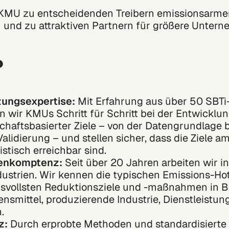
KMU zu entscheidenden Treibern emissionsarme
n und zu attraktiven Partnern für größere Unter
?
zungsexpertise:
Mit Erfahrung aus über 50 SBTi
n wir KMUs Schritt für Schritt bei der Entwicklu
chaftsbasierter Ziele – von der Datengrundlage b
Validierung – und stellen sicher, dass die Ziele am
istisch erreichbar sind.
enkomptenz:
Seit über 20 Jahren arbeiten wir i
dustrien. Wir kennen die typischen Emissions-Ho
svollsten Reduktionsziele und -maßnahmen in 
nsmittel, produzierende Industrie, Dienstleistun
.
nz:
Durch erprobte Methoden und standardisierte