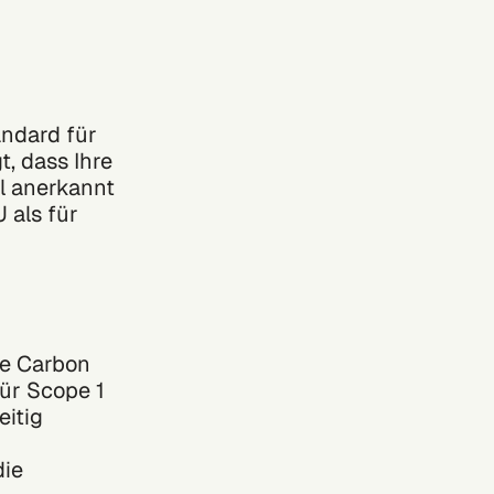
andard für
t, dass Ihre
l anerkannt
 als für
te Carbon
für Scope 1
eitig
die