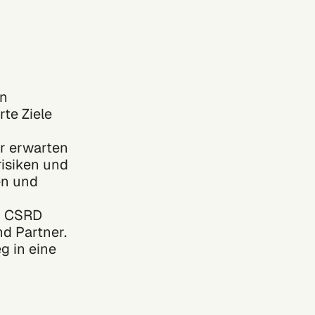
en
te Ziele
er erwarten
risiken und
en und
n CSRD
d Partner.
g in eine