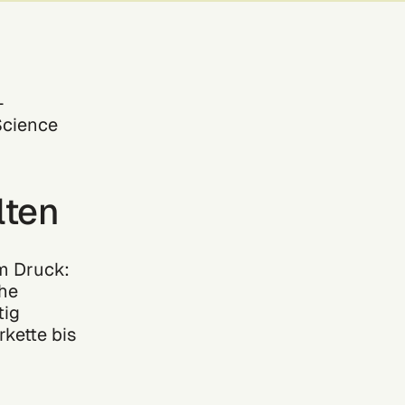
-
Science
lten
m Druck:
che
tig
kette bis