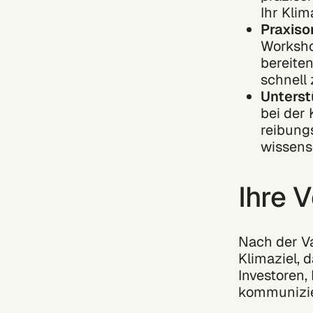
Ihr Klim
Praxiso
Worksho
bereiten
schnell
Unterst
bei der 
reibungs
wissens
Ihre 
Nach der Va
Klimaziel, 
Investoren,
kommunizie