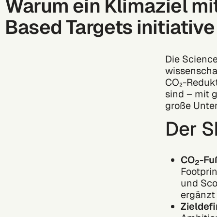
Warum ein Klimaziel mi
Based Targets initiative
Die Science
wissenschaf
CO₂-Redukti
sind – mit
große Unt
Der S
CO
-Fu
2
Footprin
und Scop
ergänzt
Zieldefi