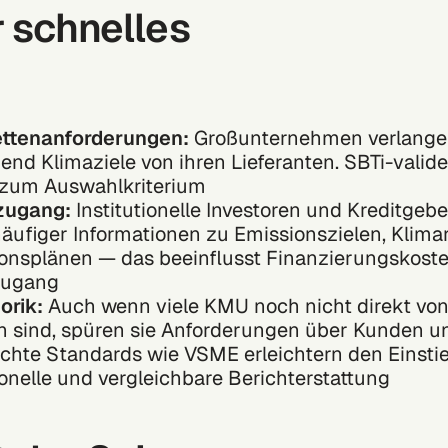
r schnelles
ettenanforderungen:
Großunternehmen verlang
d Klimaziele von ihren Lieferanten. SBTi-valider
zum Auswahlkriterium
zugang:
Institutionelle Investoren und Kreditgeb
äufiger Informationen zu Emissionszielen, Klima
onsplänen — das beeinflusst Finanzierungskost
zugang
orik:
Auch wenn viele KMU noch nicht direkt vo
en sind, spüren sie Anforderungen über Kunden un
achte Standards wie VSME erleichtern den Einstie
onelle und vergleichbare Berichterstattung