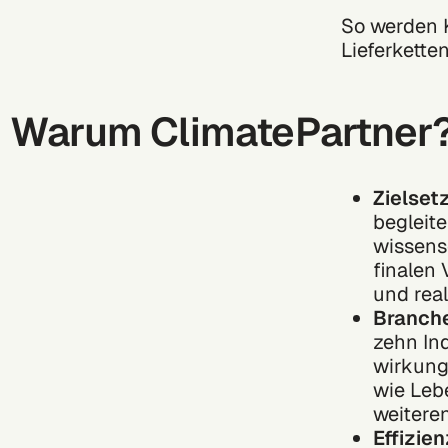
So werden 
Lieferkette
Warum ClimatePartner
Zielset
begleite
wissens
finalen 
und real
Branch
zehn In
wirkung
wie Lebe
weiteren
Effizie