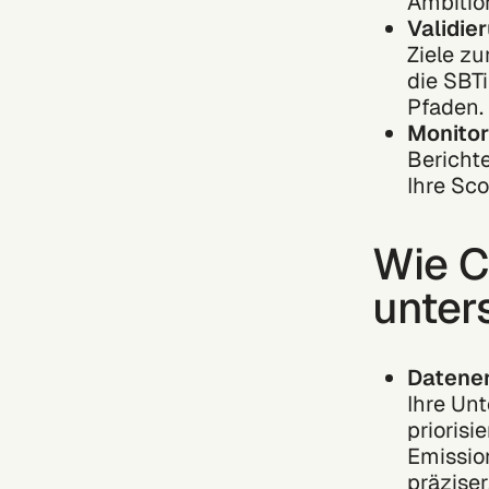
Ambitio
Validie
Ziele zu
die SBTi
Pfaden.
Monitor
Bericht
Ihre Sc
Wie C
unter
Datene
Ihre Un
priorisi
Emissio
präziser