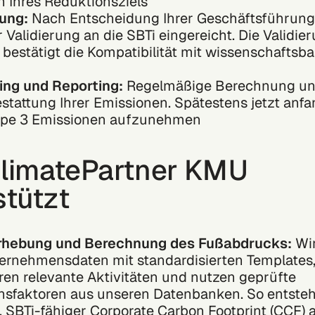
n Ihres Reduktionsziels
rung:
Nach Entscheidung Ihrer Geschäftsführung
r Validierung an die SBTi eingereicht. Die Validie
 bestätigt die Kompatibilität mit wissenschaftsba
ing und Reporting:
Regelmäßige Berechnung u
estattung Ihrer Emissionen. Spätestens jetzt anf
ope 3 Emissionen aufzunehmen
limatePartner KMU
stützt
rhebung und Berechnung des Fußabdrucks:
Wi
ternehmensdaten mit standardisierten Templates
eren relevante Aktivitäten und nutzen geprüfte
nsfaktoren aus unseren Datenbanken. So entsteh
, SBTi-fähiger Corporate Carbon Footprint (CCF) a