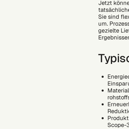
Jetzt könne
tatsächlich
Sie sind fl
um. Prozess
gezielte Li
Ergebnisse
Typis
Energie
Einsparu
Material
rohstoff
Erneuerb
Redukti
Produkt
Scope-