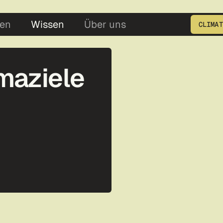
5
en
Wissen
Über uns
CLIMAT
Geben Sie die Produkt ID e
maziele