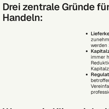
Drei zentrale Gründe fü
Handeln:
Lieferk
zunehmen
werden 
Kapital
immer h
Redukti
Kapital
Regulat
betroff
Vereinf
professi