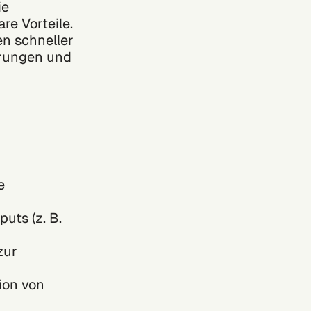
ie
re Vorteile.
n schneller
arungen und
e
uts (z. B.
zur
ion von