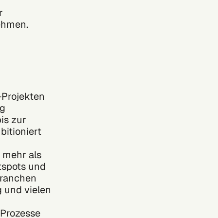
r
nehmen.
-Projekten
ng
is zur
bitioniert
n mehr als
tspots und
Branchen
g und vielen
 Prozesse