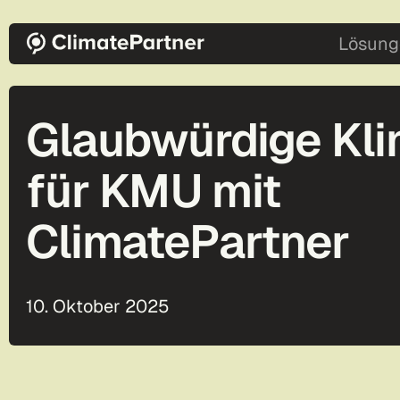
Direkt zum Inhalt
main-2
Lösung
Glaubwürdige Kli
für KMU mit
ClimatePartner
10. Oktober 2025