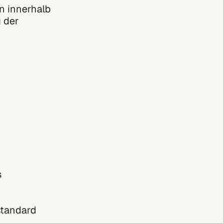
n innerhalb
 der
s
standard