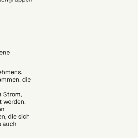
dene
nehmens.
tammen, die
m Strom,
t werden.
en
n, die sich
s auch