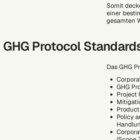
Somit decke
einer besti
gesamten 
GHG Protocol Standar
Das GHG Pro
Corpora
GHG Prot
Project 
Mitigati
Product
Policy a
Handlu
Corpora
(Scope 