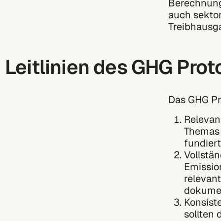
Berechnung
auch sektor
Treibhausga
Leitlinien des GHG Prot
Das GHG Pro
Relevan
Themas 
fundier
Vollstä
Emissio
relevan
dokumen
Konsist
sollten