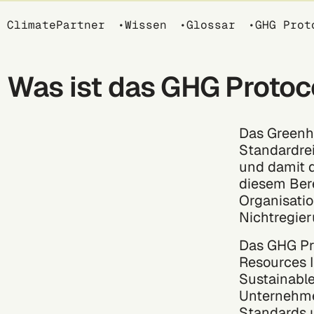
Breadcrumb
ClimatePartner
Wissen
Glossar
GHG Prot
Was ist das GHG Protoc
Das Greenho
Standardrei
und damit 
diesem Bere
Organisati
Nichtregie
Das GHG Pr
Resources I
Sustainabl
Unternehme
Standards u