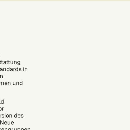
n
stattung
andards in
on
hmen und
ld
or
rsion des
 Neue
ssengruppen