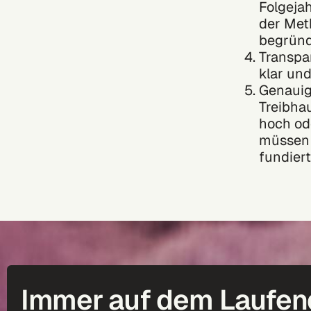
Folgeja
der Met
begründ
Transpa
klar un
Genauig
Treibha
hoch ode
müssen 
fundier
Immer auf dem Laufen