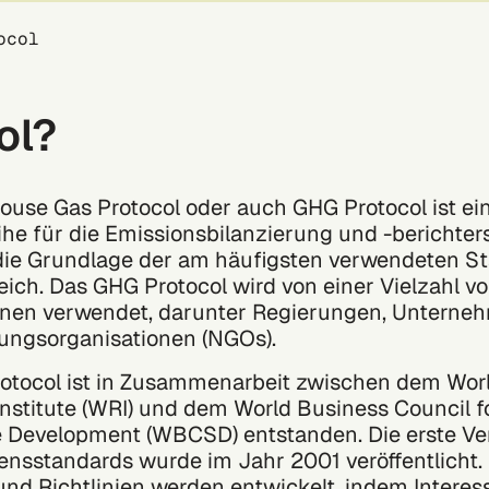
ocol
ol?
use Gas Protocol oder auch GHG Protocol ist ei
he für die Emissionsbilanzierung und -berichter
die Grundlage der am häufigsten verwendeten St
ich. Das GHG Protocol wird von einer Vielzahl v
onen verwendet, darunter Regierungen, Unterne
rungsorganisationen (NGOs).
otocol ist in Zusammenarbeit zwischen dem Wor
nstitute (WRI) und dem World Business Council f
e Development (WBCSD) entstanden. Die erste Ve
nsstandards wurde im Jahr 2001 veröffentlicht.
nd Richtlinien werden entwickelt, indem Intere