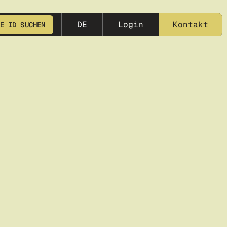
meta-25
DE
Login
Kontakt
E ID SUCHEN
in
BEGINN