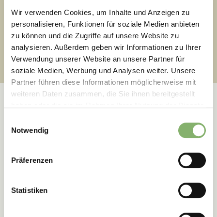
Wir verwenden Cookies, um Inhalte und Anzeigen zu
personalisieren, Funktionen für soziale Medien anbieten
zu können und die Zugriffe auf unsere Website zu
2
Ziele verstehen
analysieren. Außerdem geben wir Informationen zu Ihrer
Verwendung unserer Website an unsere Partner für
soziale Medien, Werbung und Analysen weiter. Unsere
Partner führen diese Informationen möglicherweise mit
weiteren Daten zusammen, die Sie ihnen bereitgestellt
haben oder die sie im Rahmen Ihrer Nutzung der Dienste
gesammelt haben.
Einwilligungsauswahl
Notwendig
Erfolgsgeschichten
Präferenzen
Wie unseren Kunden die
Transformation gelingt
Statistiken