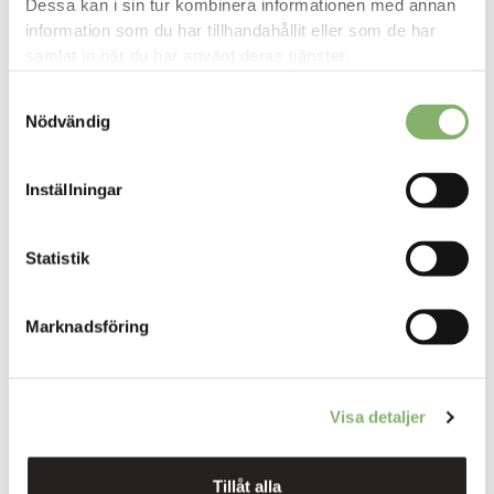
Dessa kan i sin tur kombinera informationen med annan
information som du har tillhandahållit eller som de har
samlat in när du har använt deras tjänster.
Årsomsättning (€)
Samtyckesval
Nödvändig
Bransch
Inställningar
Statistik
Antal anställda
Marknadsföring
Website
Visa detaljer
Tillåt alla