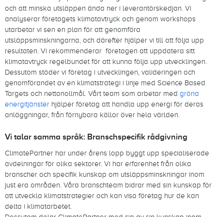
och att minska utsläppen ända ner i leverantörskedjan. Vi
analyserar företagets klimatavtryck och genom workshops
utarbetar vi sen en plan för att genomföra
utsläppsminskningarna, och därefter hjälper vi till att följa upp
resultaten. Vi rekommenderar företagen att uppdatera sitt
klimatavtryck regelbundet för att kunna följa upp utvecklingen.
Dessutom stöder vi företag i utvecklingen, valideringen och
genomförandet av en klimatstrategi i linje med Science Based
Targets och nettonollmål. Vårt team som arbetar med
gröna
energitjänster
hjälper företag att handla upp energi för deras
anläggningar, från förnybara källor över hela världen.
Vi talar samma språk: Branschspecifik rådgivning
ClimatePartner har under årens lopp byggt upp specialiserade
avdelningar för olika sektorer. Vi har erfarenhet från olika
branscher och specifik kunskap om utsläppsminskningar inom
just era områden. Våra branschteam bidrar med sin kunskap för
att utveckla klimatstrategier och kan visa företag hur de kan
delta i klimatarbetet.
Dessutom delar ClimatePartner med sig av sin kunskap inom