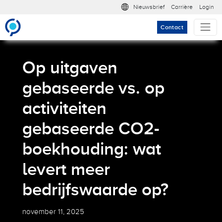
Overslaan en naar de inhoud gaan
Meta nav
Nieuwsbrief
Carrière
Login
Contact
Op uitgaven
gebaseerde vs. op
activiteiten
gebaseerde CO2-
boekhouding: wat
levert meer
bedrijfswaarde op?
november 11, 2025