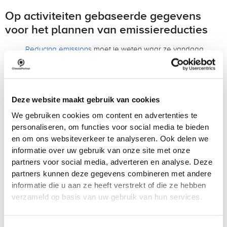
Op activiteiten gebaseerde gegevens
voor het plannen van emissiereducties
Reducing emissions
moet je weten waar ze vandaag
komen. Activiteitsgebaseerde gegevens koppelen
emissies rechtstreeks aan specifieke acties (bijvoorbeeld
afgelegde kilometers, verbruikte energie), waardoor het
gemakkelijker wordt om:
Deze website maakt gebruik van cookies
Bedrijfsactiviteiten met een grote impact te
We gebruiken cookies om content en advertenties te
identificeren
personaliseren, om functies voor social media te bieden
Gerichte maatregelen te nemen
en om ons websiteverkeer te analyseren. Ook delen we
Veranderingen in de loop van de tijd te monitoren
informatie over uw gebruik van onze site met onze
Op uitgaven gebaseerde gegevens kunnen aanleiding
partners voor social media, adverteren en analyse. Deze
geven tot kostenbesparingen, maar geven geen
partners kunnen deze gegevens combineren met andere
uitsluitsel over de vraag of die besparingen ook
informatie die u aan ze heeft verstrekt of die ze hebben
daadwerkelijk leiden tot een vermindering van de
verzameld op basis van uw gebruik van hun services.
uitstoot. Activiteitsgegevens stellen bedrijven in staat om
zinvolle operationele veranderingen door te voeren, en