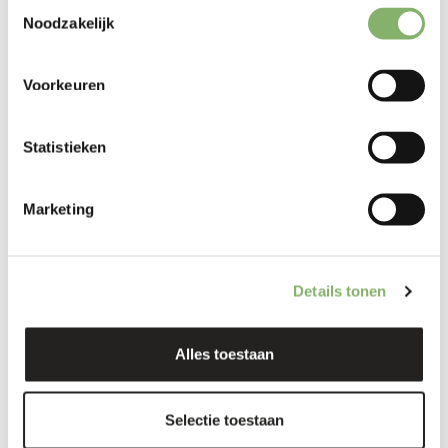
niet alleen budgettaire.
Toestemmingsselectie
Noodzakelijk
Richtlijnen van het GHG-protocol
Voorkeuren
Het GHG-protocol ondersteunt beide methoden. De
Scope 3-norm beschrijft vier soorten gegevens: op
uitgaven gebaseerde gegevens, gemiddelde gegevens,
Statistieken
leverancierspecifieke gegevens en hybride gegevens.
Bedrijven worden aangemoedigd om de kwaliteit van hun
gegevens in de loop van de tijd te verbeteren door voor
Marketing
materiële categorieën over te stappen van op uitgaven
gebaseerde gegevens naar op activiteiten gebaseerde
of leverancierspecifieke gegevens. Transparantie en
consistentie zijn daarbij van cruciaal belang.
Details tonen
Case study: Ingekochte diensten
Alles toestaan
Veel bedrijven gebruiken de op uitgaven gebaseerde
benadering voor de CO2-boekhouding van ingekochte
diensten vanwege een gebrek aan op activiteiten
Selectie toestaan
gebaseerde gegevens. In dit voorbeeld worden beide