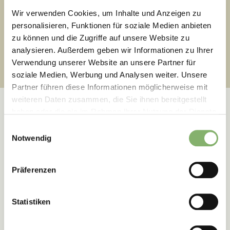
Wir verwenden Cookies, um Inhalte und Anzeigen zu
personalisieren, Funktionen für soziale Medien anbieten
zu können und die Zugriffe auf unsere Website zu
2
Ziele verstehen
analysieren. Außerdem geben wir Informationen zu Ihrer
Verwendung unserer Website an unsere Partner für
soziale Medien, Werbung und Analysen weiter. Unsere
Partner führen diese Informationen möglicherweise mit
weiteren Daten zusammen, die Sie ihnen bereitgestellt
haben oder die sie im Rahmen Ihrer Nutzung der Dienste
gesammelt haben.
Einwilligungsauswahl
Notwendig
Erfolgsgeschichten
Präferenzen
Wie unseren Kunden die
Transformation gelingt
Statistiken