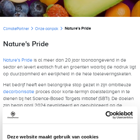
Kruimelpad
Nature's Pride
ClimatePartner
Onze aanpak
Nature's Pride
Nature's Pride
is al meer dan 20 jaar toonaangevend in de
sector en levert exotisch fruit en groenten waarbij de nadruk ligt
op duurzaamheid en eerlijkheid in de hele toeleveringsketen.
Het bedrijf heeft een belangrijke stap gezet in zijn ambitieuze
decarbonisatie
proces door korte-termijn doelstellingen in te
dienen bij het Science-Based Targets initiatief (SBTi). De doelen
zijn begin april 2024 gevalideerd en gepubliceerd op de
website van het Science-Based Targets-initiatief. Door dit te
doen, is het een van de eerste bedrijven die de nieuwe bos-,
land- en landbouw (FLAG) Sectorale Decarbonisatie
Benadering (SDA) van de SBTi heeft gevolgd. De FLAG-SDA
Deze website maakt gebruik van cookies
vereist dat bedrijven waarvan meer dan 20% van de uitstoot