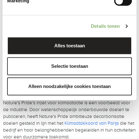
Marketing
Pride ondersteund bij het beoordelen van haar
broeikasgasemissies en het identificeren van een reeks
innovatieve maatregelen in de hele toeleveringsketen.
Voorbeelden hiervan zijn het optimaliseren van transportroutes,
Details tonen
het investeren in hernieuwbare energiebronnen en het
samenwerken met telers om de uitstoot op boerderijniveau te
verminderen. Deze acties verminderen niet alleen de CO2-
Alles toestaan
voetafdruk van Nature's Pride, maar bevorderen ook
milieubeheer en sociale verantwoordelijkheid in de
landbouwsector. Door middel van jaarlijkse herberekeningen
Selectie toestaan
van de CO2-voetafdruk van het bedrijf, zal het bedrijf
voortdurend de effectiviteit van deze inspanningen monitoren,
zodat de maatregelen kunnen worden aangepast en verbeterd
Alleen noodzakelijke cookies toestaan
indien nodig.
Nature's Pride's inzet voor klimaatactie is een voorbeeld voor
de industrie. Door wetenschappelijk onderbouwde doelen te
publiceren, heeft Nature's Pride ambitieuze decarbonisatie
doelen gesteld in lijn met het
Klimaatakkoord van Parijs
die het
bedrijf en haar belanghebbenden begeleiden in hun activiteiten
voor een duurzamere toekomst.