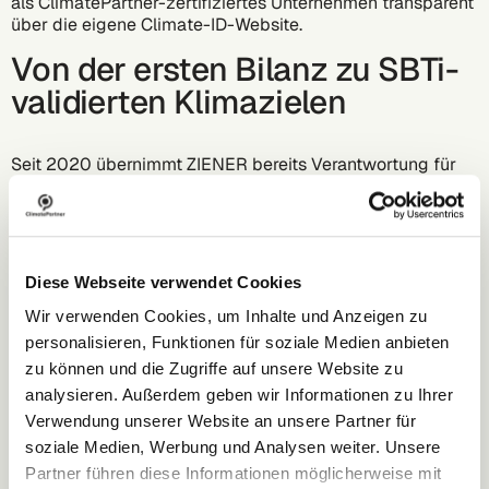
als ClimatePartner-zertifiziertes Unternehmen transparent
über die eigene
Climate-ID-Website
.
Von der ersten Bilanz zu SBTi-
validierten Klimazielen
Seit 2020 übernimmt ZIENER bereits Verantwortung für
die ausgestoßenen Emissionen; seit 2024 ist ZIENER
ClimatePartner-zertifiziertes Unternehmen und hat bisher
Klimaschutzprojekte für insgesamt 2.756,5t CO2e
finanziert. Darüber hinaus hat sich das Unternehmen zu
wissenschaftsbasierten Reduktionszielen verpflichtet, die
Diese Webseite verwendet Cookies
von der Science Based Targets initiative (SBTi) validiert
wurden: Bis 2030 werden die absoluten Scope-1-und
Wir verwenden Cookies, um Inhalte und Anzeigen zu
Scope-2-Emissionen um 42 Prozent gegenüber dem
personalisieren, Funktionen für soziale Medien anbieten
Basisjahr 2020 reduziert – im Einklang mit dem 1,5°C-
zu können und die Zugriffe auf unsere Website zu
Pfad. Diese Maßnahmen setzt ZIENER bereits um:
analysieren. Außerdem geben wir Informationen zu Ihrer
Vollständige Umstellung auf Ökostrom
Verwendung unserer Website an unsere Partner für
Wechsel auf emissionsärmere Fahrzeuge und
soziale Medien, Werbung und Analysen weiter. Unsere
JobRad-Anreize für Mitarbeitende
Partner führen diese Informationen möglicherweise mit