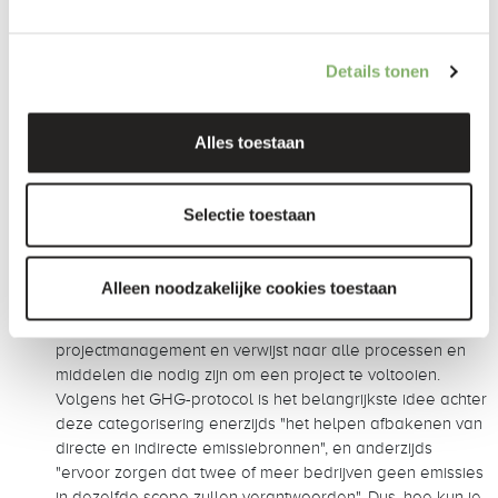
Hoe maak je onderscheid tussen scope 1,
2, and 3 emissies
Details tonen
De
Corporate Standard van het GHG-protocol
categoriseert broeikasgasemissies die verband houden
met de Corporate Carbon Footprint (CCF) van een bedrijf
Alles toestaan
als Scope 1-, Scope 2- en Scope 3-emissies. Deze
categorisering is echter niet van toepassing op de
Product Carbon Footprint (PCF), die de totale hoeveelheid
Selectie toestaan
broeikasgasemissies meet die door een product of een
dienst gedurende de verschillende stadia van zijn
levenscyclus worden gegenereerd.
Alleen noodzakelijke cookies toestaan
Het begrip ''scope'' zelf wordt algemeen gebruikt in
projectmanagement en verwijst naar alle processen en
middelen die nodig zijn om een project te voltooien.
Volgens het GHG-protocol is het belangrijkste idee achter
deze categorisering enerzijds "het helpen afbakenen van
directe en indirecte emissiebronnen", en anderzijds
"ervoor zorgen dat twee of meer bedrijven geen emissies
in dezelfde scope zullen verantwoorden". Dus, hoe kun je