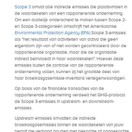
Scope 3
omvat alle indirecte emissies die plaatsvinden in
de waardeketen van een rapporterende onderneming.
Om een duidelijk onderscheid te maken tussen Scope 2-
en Scope 3-categorieën omschrijft het Amerikaanse
Environmental Protection Agency (EPA)
Scope 3-emissies
als "het resultaat van activiteiten van activa die geen
eigendom zijn van of niet worden gecontroleerd door de
rapporterende organisatie, maar die de organisatie
indirect beïnvloedt in haar waardeketen". Hoewel deze
emissies buiten de controle van de rapporterende
onderneming vallen, kunnen zij het grootste deel van
haar broeikasgasemissie-inventaris vertegenwoordigen.
Op basis van de financiële transacties van de
rapporterende onderneming verdeelt het GHG-protocol
de Scope 3-emissies in upstream- en downstream-
emissies.
Upstream emissies omvatten de indirecte
broeikasgasemissies binnen de waardeketen van jouw
bedrijf die verband houden met gekochte of aangekochte