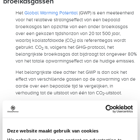
broeikasgassen
Het
Global Warming Potential
(GWP) is een meeteenheid
voor het relatieve stralingseffect van een bepaald
broeikasgas ten opzichte van een ander broeikasgas
over een gekozen tijdshorizon van 20 tot 500 jaar,
waarbij koolstofdioxide (CO
) als referentiegas wordt
2
gebruikt. CO
is, volgens het GHG-protocol, het
2
belangrijkste broeikasgas dat bijdraagt tot ongeveer 80%
van het totale opwarmingseffect van de huidige emissies.
Het belangrijkste idee achter het GWP is dan ook het
effect van verschillende gassen op de opwarming van de
aarde over een bepaalde tijd te vergelijken, in
verhouding tot de uitstoot van één ton CO
-uitstoot.
2
Een voorbeeld is de volgende vergelijking tussen de
uitstoot van CO
, methaan en distikstofoxide, de
2
broeikasgassen met het grootste effect op de
klimaatverandering: Terwijl methaan ongeveer een
decennium in de atmosfeer blijft en distikstofoxide
Deze website maakt gebruik van cookies
ongeveer 120 jaar, blijft CO2 tot 1000 jaar in de atmosfeer.