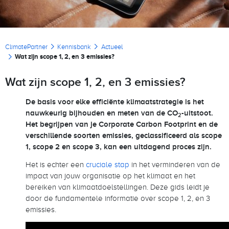
Kruimelpad
ClimatePartner
Kennisbank
Actueel
Wat zijn scope 1, 2, en 3 emissies?
Wat zijn scope 1, 2, en 3 emissies?
De basis voor elke efficiënte klimaatstrategie is het
nauwkeurig bijhouden en meten van de CO
-uitstoot.
2
Het begrijpen van je Corporate Carbon Footprint en de
verschillende soorten emissies, geclassificeerd als scope
1, scope 2 en scope 3, kan een uitdagend proces zijn.
Het is echter een
cruciale stap
in het verminderen van de
impact van jouw organisatie op het klimaat en het
bereiken van klimaatdoelstellingen. Deze gids leidt je
door de fundamentele informatie over scope 1, 2, en 3
emissies.