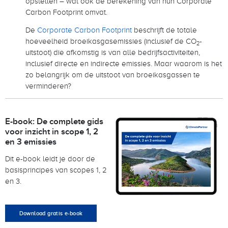
opstellen – wat ook de berekening van hun Corporate
Carbon Footprint omvat.
De
Corporate Carbon Footprint
beschrijft de totale
hoeveelheid broeikasgasemissies (inclusief de CO
-
2
uitstoot) die afkomstig is van alle bedrijfsactiviteiten,
inclusief directe en indirecte emissies. Maar waarom is het
zo belangrijk om de uitstoot van broeikasgassen te
verminderen?
E-book: De complete gids
voor inzicht in scope 1, 2
en 3 emissies
Dit e-book leidt je door de
basisprincipes van scopes 1, 2
en 3.
Download gratis e-book