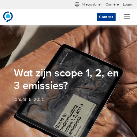
Overslaan en naar de inhoud gaan
Meta nav
Nieuwsbrief
Carrière
Login
Contact
Wat zijn scope 1, 2, en
3 emissies?
januari 6, 2025