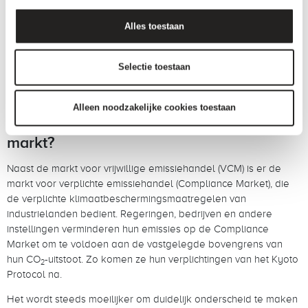
Op de vrijwillige CO
-markt zijn tot mei 2023 carbon credits
2
Alles toestaan
uitgegeven voor ongeveer
1,8 miljard ton
CO
-equivalenten
2
(
CO
e
). Ter vergelijking: dit is iets meer dan de jaarlijkse uitstoot
2
van Duitsland en Japan samen,
aldus de EU
. Het aantal
Selectie toestaan
afgeboekte credits ligt ongeveer op de helft van dit aantal,
omdat niet alle uitgegeven carbon credits al zijn aangekocht.
Alleen noodzakelijke cookies toestaan
Wat is het verschil met de gereguleerde
markt?
Naast de markt voor vrijwillige emissiehandel (VCM) is er de
markt voor verplichte emissiehandel (Compliance Market), die
de verplichte klimaatbeschermingsmaatregelen van
industrielanden bedient. Regeringen, bedrijven en andere
instellingen verminderen hun emissies op de Compliance
Market om te voldoen aan de vastgelegde bovengrens van
hun CO
-uitstoot. Zo komen ze hun verplichtingen van het Kyoto
2
Protocol na.
Het wordt steeds moeilijker om duidelijk onderscheid te maken