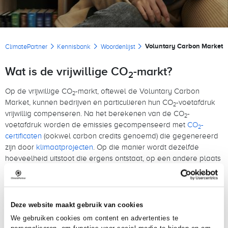
Kruimelpad
Voluntary Carbon Market
ClimatePartner
Kennisbank
Woordenlijst
Wat is de vrijwillige CO
-markt?
2
Op de vrijwillige CO
-markt, oftewel de Voluntary Carbon
2
Market, kunnen bedrijven en particulieren hun CO
-voetafdruk
2
vrijwillig compenseren. Na het berekenen van de CO
-
2
voetafdruk worden de emissies gecompenseerd met
CO
-
2
certificaten
(ookwel carbon credits genoemd) die gegenereerd
zijn door
klimaatprojecten
. Op die manier wordt dezelfde
hoeveelheid uitstoot die ergens ontstaat, op een andere plaats
bespaard.
Hoe werkt de vrijwillige CO
-markt?
2
Deze website maakt gebruik van cookies
Omdat de markt voor vrijwillige compensatie van CO
-emissies
2
We gebruiken cookies om content en advertenties te
niet gereguleerd is, hebben NGO’s zelf certificatiemechanismen