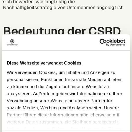
sich bewerten, wie langfristig die
Nachhaltigkeitsstrategie von Unternehmen angelegt ist.
Bedeutung der CSRD
Die neue Richtlinie wird den Klimaschutz voranbringen
und das Vertrauen in die Nachhaltigkeitsbemühungen von
Unternehmen fördern. Zusätzlich bietet sie Unternehmen
Diese Webseite verwendet Cookies
einen positiven Anreiz, Verantwortung zu übernehmen. Als
Wir verwenden Cookies, um Inhalte und Anzeigen zu
eine von mehreren Gesetzesinitiativen sorgt die CSRD
sowohl für mehr Klarheit als auch für mehr Anerkennung
personalisieren, Funktionen für soziale Medien anbieten
des Klimaschutzengagements von Unternehmen.
zu können und die Zugriffe auf unsere Website zu
analysieren. Außerdem geben wir Informationen zu Ihrer
ClimatePartner unterstützt Sie bei Ihrer
CSRD- und ESRS
Verwendung unserer Website an unsere Partner für
E1-Berichterstattung
.
soziale Medien, Werbung und Analysen weiter. Unsere
Partner führen diese Informationen möglicherweise mit
weiteren Daten zusammen, die Sie ihnen bereitgestellt
haben oder die sie im Rahmen Ihrer Nutzung der Dienste