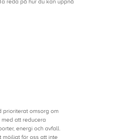
 Ta reda på hur du kan uppnå
id prioriterat omsorg om
vt med att reducera
rter, energi och avfall.
öjligt för oss att inte