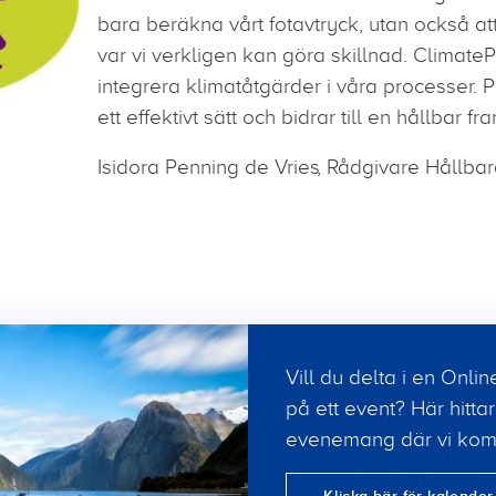
bara beräkna vårt fotavtryck, utan också at
var vi verkligen kan göra skillnad. ClimateP
integrera klimatåtgärder i våra processer. P
ett effektivt sätt och bidrar till en hållbar fra
Isidora Penning de Vries
Rådgivare Hållbar
Vill du delta i en Onli
på ett event? Här hit
evenemang där vi komm