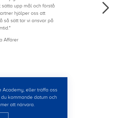
t sätta upp mål och förstå
artner hjälper oss att
å så sätt tar vi ansvar på
mtid."
a Affärer
ne Academy, eller träffa oss
tar du kommande datum och
er att närvara.