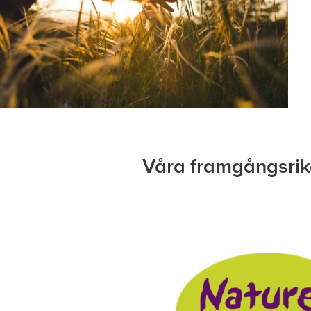
Våra framgångsri
äningskläder
ständigt med att
tePartner
a