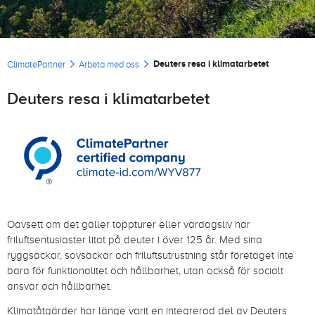
Länkstig
Deuters resa i klimatarbetet
ClimatePartner
Arbeta med oss
Deuters resa i klimatarbetet
Oavsett om det gäller toppturer eller vardagsliv har
friluftsentusiaster litat på deuter i över 125 år. Med sina
ryggsäckar, sovsäckar och friluftsutrustning står företaget inte
bara för funktionalitet och hållbarhet, utan också för socialt
ansvar och hållbarhet.
Klimatåtgärder har länge varit en integrerad del av Deuters