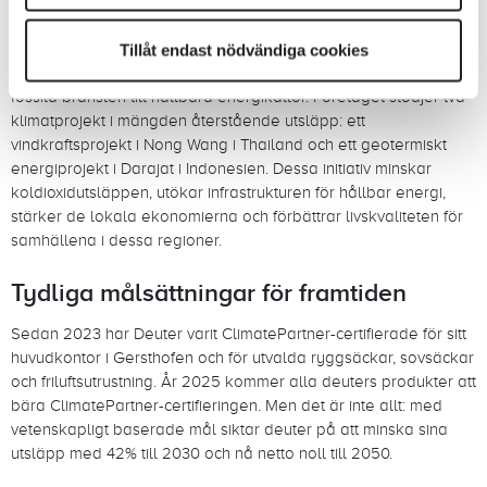
Att göra avtryck: Finansiering av
förnybar energi i Asien
Tillåt endast nödvändiga cookies
Deuter lägger stor vikt vid att omvandla energisektorn från
fossila bränslen till hållbara energikällor. Företaget stödjer två
klimatprojekt i mängden återstående utsläpp: ett
vindkraftsprojekt i Nong Wang i Thailand och ett geotermiskt
energiprojekt i Darajat i Indonesien. Dessa initiativ minskar
koldioxidutsläppen, utökar infrastrukturen för hållbar energi,
stärker de lokala ekonomierna och förbättrar livskvaliteten för
samhällena i dessa regioner.
Tydliga målsättningar för framtiden
Sedan 2023 har Deuter varit ClimatePartner-certifierade för sitt
huvudkontor i Gersthofen och för utvalda ryggsäckar, sovsäckar
och friluftsutrustning. År 2025 kommer alla deuters produkter att
bära ClimatePartner-certifieringen. Men det är inte allt: med
vetenskapligt baserade mål siktar deuter på att minska sina
utsläpp med 42% till 2030 och nå netto noll till 2050.