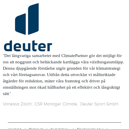
”
Det långvariga samarbetet med ClimatePartner gör det möjligt för
oss att noggrant och heltäckande kartlägga våra växthusgasutsläpp.
Denna djupgående förståelse utgör grunden för vår klimatstrategi
och vårt företagsansvar. Utifrån detta utvecklar vi målinriktade
åtgärder för reduktion, mäter våra framsteg och driver på
omställningen mot ökad hållbarhet på ett effektivt och långsiktigt
.”
sätt
Vanessa Zillich
CSR Manager Climate
Deuter Sport GmbH
footer-23