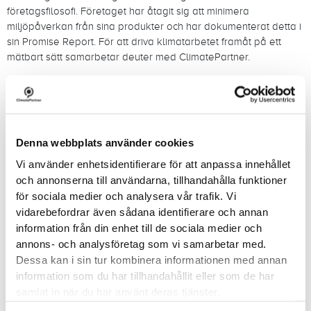
företagsfilosofi. Företaget har åtagit sig att minimera
miljöpåverkan från sina produkter och har dokumenterat detta i
sin Promise Report. För att driva klimatarbetet framåt på ett
mätbart sätt samarbetar deuter med ClimatePartner.
Beräkning och reduktion av
koldioxidutsläpp
För ett internationellt företag som Deuter är hållbarhet en
Denna webbplats använder cookies
utmanande uppgift. Det handlar inte bara om att göra
produkterna mer hållbara, utan också om att minska företagets
Vi använder enhetsidentifierare för att anpassa innehållet
totala koldioxidavtryck. Så hur kan utsläppen i globala
och annonserna till användarna, tillhandahålla funktioner
leveranskedjor mätas och minskas?
för sociala medier och analysera vår trafik. Vi
vidarebefordrar även sådana identifierare och annan
I samarbete med ClimatePartner har Deuter beräknat
information från din enhet till de sociala medier och
koldioxidutsläppen från sin verksamhet och alla sina produkter.
annons- och analysföretag som vi samarbetar med.
Dessa koldioxidavtryck utgör grunden för alla klimatåtgärder.
Dessa kan i sin tur kombinera informationen med annan
Särskilt anmärkningsvärt är den exceptionella kvaliteten och
information som du har tillhandahållit eller som de har
tillgängligheten på deuters förbrukningsdata, ett resultat av
samlat in när du har använt deras tjänster.
deuters starka och långvariga relationer med leverantörer. Ett