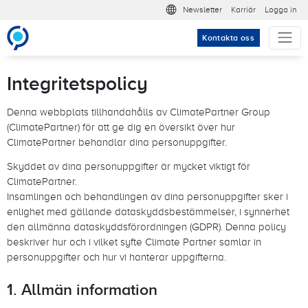
Hoppa till huvudinnehåll
Meta nav
Newsletter
Karriär
Logga in
Kontakta oss
Integritetspolicy
Denna webbplats tillhandahålls av ClimatePartner Group
(ClimatePartner) för att ge dig en översikt över hur
ClimatePartner behandlar dina personuppgifter.
Skyddet av dina personuppgifter är mycket viktigt för
ClimatePartner.
Insamlingen och behandlingen av dina personuppgifter sker i
enlighet med gällande dataskyddsbestämmelser, i synnerhet
den allmänna dataskyddsförordningen (GDPR). Denna policy
beskriver hur och i vilket syfte Climate Partner samlar in
personuppgifter och hur vi hanterar uppgifterna.
1. Allmän information