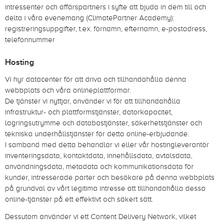
intressenter och affärspartners i syfte att bjuda in dem till och
delta i våra evenemang (ClimatePartner Academy):
registreringsuppgifter, t.ex. förnamn, efternamn, e-postadress,
telefonnummer
Hosting
Vi hyr datacenter för att driva och tillhandahålla denna
webbplats och våra onlineplattformar.
De tjänster vi nyttjar, använder vi för att tillhandahålla
infrastruktur- och plattformstjänster, datorkapacitet,
lagringsutrymme och databastjänster, säkerhetstjänster och
tekniska underhållstjänster för detta online-erbjudande.
I samband med detta behandlar vi eller vår hostingleverantör
inventeringsdata, kontaktdata, innehållsdata, avtalsdata,
användningsdata, metadata och kommunikationsdata för
kunder, intresserade parter och besökare på denna webbplats
på grundval av vårt legitima intresse att tillhandahålla dessa
online-tjänster på ett effektivt och säkert sätt.
Dessutom använder vi ett Content Delivery Network, vilket