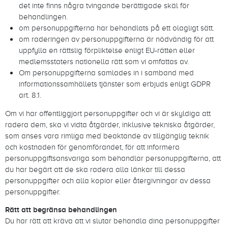
det inte finns några tvingande berättigade skäl för
behandlingen.
om personuppgifterna har behandlats på ett olagligt sätt.
om raderingen av personuppgifterna är nödvändig för att
uppfylla en rättslig förpliktelse enligt EU-rätten eller
medlemsstaters nationella rätt som vi omfattas av.
Om personuppgifterna samlades in i samband med
informationssamhällets tjänster som erbjuds enligt GDPR
art. 8.1.
Om vi har offentliggjort personuppgifter och vi är skyldiga att
radera dem, ska vi vidta åtgärder, inklusive tekniska åtgärder,
som anses vara rimliga med beaktande av tillgänglig teknik
och kostnaden för genomförandet, för att informera
personuppgiftsansvariga som behandlar personuppgifterna, att
du har begärt att de ska radera alla länkar till dessa
personuppgifter och alla kopior eller återgivningar av dessa
personuppgifter.
Rätt att begränsa behandlingen
Du har rätt att kräva att vi slutar behandla dina personuppgifter