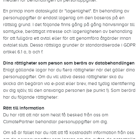
En princip inom dataskydd är "lagenlighet". En behandling av
personuppgifter är endast lagenlig om den baseras på en
rättslig grund. I det följande finns gång på gång hänvisningar till
samtycke, berättigat intresse och lagenligheten av behandling
för att fullgöra ett avtal eller för att genomföra åtgärder innan
avtalet sluts. Dessa rättsliga grunder är standardiserade i GDPR
artikel 6.1 a, b och f.
Dina rättigheter som person som berörs av databehandlingen
Enligt gällande lagar har du flera rättigheter när det gäller dina
personuppgifter. Om du vill utöva dessa rättigheter ska du
skicka din begäran via e-post eller brev, med tydlig identifiering
av dig själv, till den ansvariga personen (se punkt 1). Som berörd
har du följande rättigheter:
Rätt till information
Du har rätt att när som helst få besked från oss om
ClimatePartner behandlar personuppgifter om dig.
Om så är fallet har du rätt att få kostnadsfri information från oss