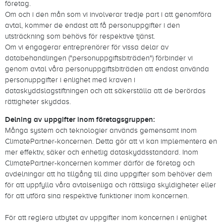
företag.
Om och i den mån som vi involverar tredje part i att genomföra
avtal, kommer de endast att få personuppgifter i den
utsträckning som behövs för respektive tjänst.
Om vi engagerar entreprenörer för vissa delar av
databehandlingen ("personuppgiftsbiträden") förbinder vi
genom avtal våra personuppgiftsbiträden att endast använda
personuppgifter i enlighet med kraven i
dataskyddslagstiftningen och att säkerställa att de berördas
rättigheter skyddas.
Delning av uppgifter inom företagsgruppen:
Många system och teknologier används gemensamt inom
ClimatePartner-koncernen. Detta gör att vi kan implementera en
mer effektiv, säker och enhetlig dataskyddsstandard. Inom
ClimatePartner-koncernen kommer därför de företag och
avdelningar att ha tillgång till dina uppgifter som behöver dem
för att uppfylla våra avtalsenliga och rättsliga skyldigheter eller
för att utföra sina respektive funktioner inom koncernen.
För att reglera utbytet av uppgifter inom koncernen i enlighet