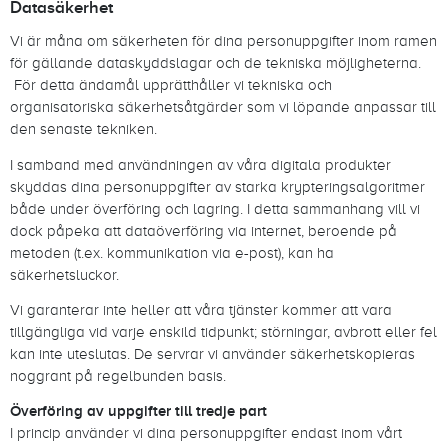
Datasäkerhet
Vi är måna om säkerheten för dina personuppgifter inom ramen
för gällande dataskyddslagar och de tekniska möjligheterna.
För detta ändamål upprätthåller vi tekniska och
organisatoriska säkerhetsåtgärder som vi löpande anpassar till
den senaste tekniken.
I samband med användningen av våra digitala produkter
skyddas dina personuppgifter av starka krypteringsalgoritmer
både under överföring och lagring. I detta sammanhang vill vi
dock påpeka att dataöverföring via internet, beroende på
metoden (t.ex. kommunikation via e-post), kan ha
säkerhetsluckor.
Vi garanterar inte heller att våra tjänster kommer att vara
tillgängliga vid varje enskild tidpunkt; störningar, avbrott eller fel
kan inte uteslutas. De servrar vi använder säkerhetskopieras
noggrant på regelbunden basis.
Överföring av uppgifter till tredje part
I princip använder vi dina personuppgifter endast inom vårt