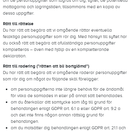
om de personuppgifter som lagras om dig, syftet, de potentiella
mottagarna och lagringstiden, tillsammans med en kopia av
dessa uppgifter.
Rätt till rättelse
Du har rätt att begära att vi omgående rättar eventuella
felaktiga personuppgifter som rör dig. Med hänsyn till syftet har
du också rätt att begära att ofullständiga personuppgifter
kompletteras – även med hjälp av en kompletterande
deklaration.
Rätt till radering ("rätten att bli bortglömd")
Du har rätt att begära att vi omgående raderar personuppgifter
som rör dig om något av följande skäl föreligger:
om personuppgifterna inte längre behövs för de ändamål
för vilka de samlades in eller på annat sätt behandlades.
om du återkallar ditt samtycke som låg till grund för
behandlingen enligt GDPR art. 6.1 a eller GDPR art. 9.2 a
och det inte finns någon annan rättslig grund för
behandlingen.
om du motsätter dig behandlingen enligt GDPR art. 21.1 och