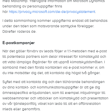
med Mailchimp. Ytterligare information om Microsoft Dynamics
behandling av personuppgifter finns
här
https://privacy.microsoft.com/de-de/privacystatement
.
I detta sammanhang kommer uppgifterna endast att behandlas
under den tiden som motsvarande samtycke föreligger.
Därefter raderas de.
E-postkampanjer
När det gäller förvärv av leads följer vi 1:1-metoden med e-post
till potentiella partners som delar intresset för klimatskydd och
att vidta lämpliga åtgärder för att uppnå klimatskyddsmålen. I
samband med den första kontakten via e-post kommer vi, om
du inte motsätter dig det, att kontakta dig högst två gånger.
Syftet med att kontakta dig och den tillhörande behandlingen
av dina kontakt- och kommunikationsuppgifter är att ge dig
ämnesspecifika erbjudanden, som till exempel inbjudningar till
webbseminarier och vitböcker om klimatskydd och presentation
av vår tjänsteportfölj, vilket kan leda till att en affärsrelation
inleds eller genomförs.