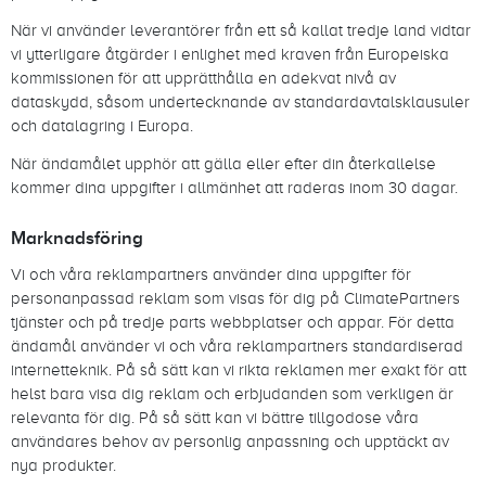
När vi använder leverantörer från ett så kallat tredje land vidtar
vi ytterligare åtgärder i enlighet med kraven från Europeiska
kommissionen för att upprätthålla en adekvat nivå av
dataskydd, såsom undertecknande av standardavtalsklausuler
och datalagring i Europa.
När ändamålet upphör att gälla eller efter din återkallelse
kommer dina uppgifter i allmänhet att raderas inom 30 dagar.
Marknadsföring
Vi och våra reklampartners använder dina uppgifter för
personanpassad reklam som visas för dig på ClimatePartners
tjänster och på tredje parts webbplatser och appar. För detta
ändamål använder vi och våra reklampartners standardiserad
internetteknik. På så sätt kan vi rikta reklamen mer exakt för att
helst bara visa dig reklam och erbjudanden som verkligen är
relevanta för dig. På så sätt kan vi bättre tillgodose våra
användares behov av personlig anpassning och upptäckt av
nya produkter.