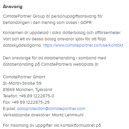
Ansvarig
ClimatePartner Group är personuppgiftsansvarig för
behandlingen i den mening som avses i GDPR.
Koncernen är uppdelad i olika dotterbolag och affärsenheter.
Vart och ett av dessa bolag ansvarar själv för att följa
dataskyddslagarna.
https://www.climatepartner.com/se/kontakt
Den ansvarige för all databehandling i samband med
databehandling på ClimatePartners webbplats är
ClimatePartner GmbH
St.-Martin-Straße 59
81669 München, Tyskland
Telefon: +49 89 1222875-0
Fax: +49 89 1222875-29
E-post:
dataprotection@climatepartner.com
Verkställande direktörer: Moritz Lehmkuhl
För insamling av uppgifter via kontaktformuläret på