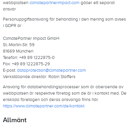
webbplatsen
climatepartnerimpact.com
gäller ett separat
ansvar
Personuppgiftsansvarig för behandling i den mening som avses
i GDPR är
ClimatePartner Impact GmbH
St.-Martin-Str. 59
81669 München
Telefon: +49 89 1222875-0
Fax: +49 89 1222875-29
E-post:
dataprotection@climatepartner.com
Verkställande direktör: Robin Stoffers
Ansvarig för databehandlingsprocesser som är oberoende av
webbplatsen är respektive företag som de är i kontakt med. De
enskilda företagen och deras ansvariga finns här.
https://www.climatepartner.com/de/kontakt
Allmänt