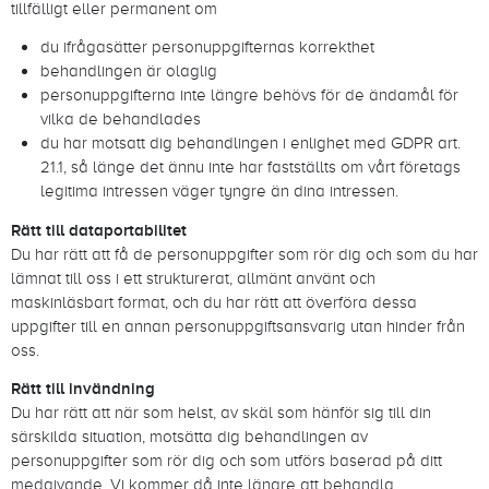
tillfälligt eller permanent om
du ifrågasätter personuppgifternas korrekthet
behandlingen är olaglig
personuppgifterna inte längre behövs för de ändamål för
vilka de behandlades
du har motsatt dig behandlingen i enlighet med GDPR art.
21.1, så länge det ännu inte har fastställts om vårt företags
legitima intressen väger tyngre än dina intressen.
Rätt till dataportabilitet
Du har rätt att få de personuppgifter som rör dig och som du har
lämnat till oss i ett strukturerat, allmänt använt och
maskinläsbart format, och du har rätt att överföra dessa
uppgifter till en annan personuppgiftsansvarig utan hinder från
oss.
Rätt till invändning
Du har rätt att när som helst, av skäl som hänför sig till din
särskilda situation, motsätta dig behandlingen av
personuppgifter som rör dig och som utförs baserad på ditt
medgivande. Vi kommer då inte längre att behandla