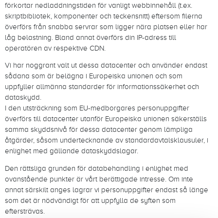
förkortar nedladdningstiden för vanligt webbinnehåll (t.ex.
skriptbibliotek, komponenter och teckensnitt) eftersom filerna
överförs från snabba servrar som ligger nära platsen eller har
låg belastning. Bland annat överförs din IP-adress till
operatören av respektive CDN.
Vi har noggrant valt ut dessa datacenter och använder endast
sådana som är belägna i Europeiska unionen och som
uppfyller allmänna standarder för informationssäkerhet och
dataskydd.
I den utsträckning som EU-medborgares personuppgifter
överförs till datacenter utanför Europeiska unionen säkerställs
samma skyddsnivå för dessa datacenter genom lämpliga
åtgärder, såsom undertecknande av standardavtalsklausuler, i
enlighet med gällande dataskyddslagar.
Den rättsliga grunden för databehandling i enlighet med
ovanstående punkter är vårt berättigade intresse. Om inte
annat särskilt anges lagrar vi personuppgifter endast så länge
som det är nödvändigt för att uppfylla de syften som
eftersträvas.