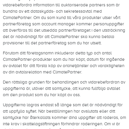
vidarebefordra information till auktoriserade partners som är
bundna av ett dataskydds- och sekretessavtal med
ClimatePartner. Om du som kund till våra produkter utser vårt
partnerföretag som account manager kommer personuppgifter
att överföras till det utsedda partnerföretaget i den utsträckning
det är nödvändigt för att ClimatePartner ska kunna betala
provisioner till det partnerföretag som du har utsett.
Förutom ditt företagsnamn inkluderar detta typ och antal
ClimatePartner-produkter som du har köpt, datum för ingående
av avtalet för ditt första köp av onlinetjänster och varaktigheten
av din avtalsrelation med ClimatePartner.
Den rättsliga grunden för behandlingen och vidarebefordran av
uppgifterna är, utöver ditt samtycke, att kunna fullfölja avtalet
om den produkt som du har köpt av oss.
Uppgifterna lagras endast så länge som det är nödvändigt för
att uppfylla syftet. När beställningen har avslutats eller ditt
samtycke har återkallats kommer dina uppgifter att raderas, om
inte krav i skattelagstiftningen förhindrar raderingen. Om vi är