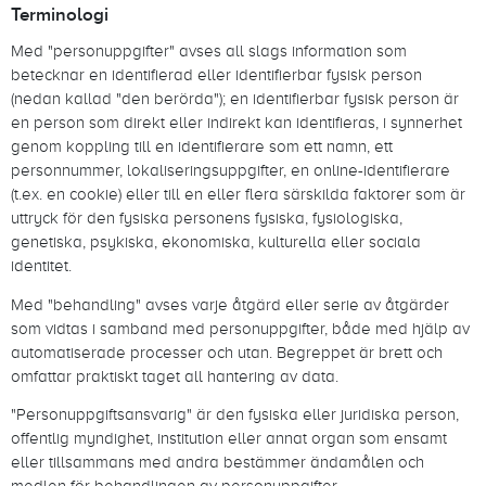
Terminologi
Med "personuppgifter" avses all slags information som
betecknar en identifierad eller identifierbar fysisk person
(nedan kallad "den berörda"); en identifierbar fysisk person är
en person som direkt eller indirekt kan identifieras, i synnerhet
genom koppling till en identifierare som ett namn, ett
personnummer, lokaliseringsuppgifter, en online-identifierare
(t.ex. en cookie) eller till en eller flera särskilda faktorer som är
uttryck för den fysiska personens fysiska, fysiologiska,
genetiska, psykiska, ekonomiska, kulturella eller sociala
identitet.
Med "behandling" avses varje åtgärd eller serie av åtgärder
som vidtas i samband med personuppgifter, både med hjälp av
automatiserade processer och utan. Begreppet är brett och
omfattar praktiskt taget all hantering av data.
"Personuppgiftsansvarig" är den fysiska eller juridiska person,
offentlig myndighet, institution eller annat organ som ensamt
eller tillsammans med andra bestämmer ändamålen och
medlen för behandlingen av personuppgifter.