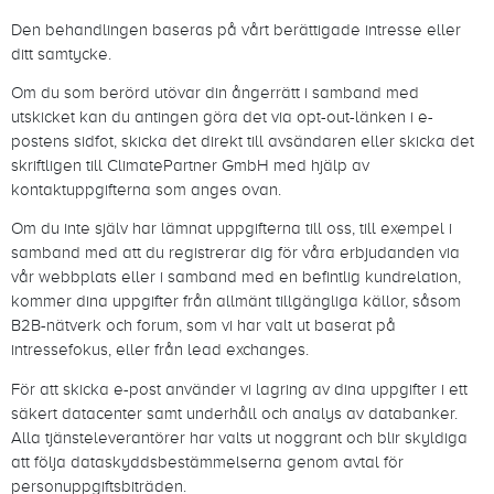
Den behandlingen baseras på vårt berättigade intresse eller
ditt samtycke.
Om du som berörd utövar din ångerrätt i samband med
utskicket kan du antingen göra det via opt-out-länken i e-
postens sidfot, skicka det direkt till avsändaren eller skicka det
skriftligen till ClimatePartner GmbH med hjälp av
kontaktuppgifterna som anges ovan.
Om du inte själv har lämnat uppgifterna till oss, till exempel i
samband med att du registrerar dig för våra erbjudanden via
vår webbplats eller i samband med en befintlig kundrelation,
kommer dina uppgifter från allmänt tillgängliga källor, såsom
B2B-nätverk och forum, som vi har valt ut baserat på
intressefokus, eller från lead exchanges.
För att skicka e-post använder vi lagring av dina uppgifter i ett
säkert datacenter samt underhåll och analys av databanker.
Alla tjänsteleverantörer har valts ut noggrant och blir skyldiga
att följa dataskyddsbestämmelserna genom avtal för
personuppgiftsbiträden.