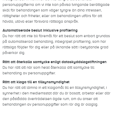
personuppgifterna om vi inte kan påvisa tvingande berättigade
skäl för behandlingen som väger tyngre än dina intressen,
rättigheter och friheter, eller om behandlingen utförs för att
hävda, utöva eller försvara rättsliga anspråk.
Automatiserade beslut inklusive profilering
Du har rätt att inte bli föremål för ett beslut som enbart grundas
på automatiserad behandling, inbegripet profilering, som har
rättsliga följder för dig eller på liknande sätt i betydande grad
påverkar dig.
Rätt att återkalla samtycke enligt dataskyddslagstiftningen
Du har rätt att när som helst återkalla ditt samtycke till
behandling av personuppgifter.
Rätt att klaga till en tillsynsmyndighet
Du har rätt att lämna in ett klagomål till en tillsynsmyndighet, i
synnerhet i den medlemsstat där du är bosatt, arbetar eller där
den påstådda överträdelsen ägde rum, om du anser att
behandlingen av personuppgifter som rör dig är olaglig.