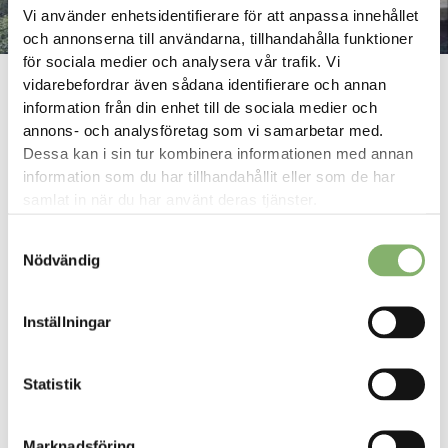
Vi använder enhetsidentifierare för att anpassa innehållet
och annonserna till användarna, tillhandahålla funktioner
för sociala medier och analysera vår trafik. Vi
Länkstig
vidarebefordrar även sådana identifierare och annan
Eskils
ClimatePartner
Kunskap
information från din enhet till de sociala medier och
annons- och analysföretag som vi samarbetar med.
Eskils - fokus på hållbarhet i
Dessa kan i sin tur kombinera informationen med annan
tryckeribranschen
information som du har tillhandahållit eller som de har
samlat in när du har använt deras tjänster.
I den grafiska branschen befinner sig Eskils i absolut framkant
med ett sedan långt tillbaka brinnande engagemang och
Samtyckesval
Nödvändig
ständigt pågående miljö- och hållbarhetsarbete för att bidra till
ett bättre klimat.
Eskils är tryckeriet som tagit steget till idérik
Inställningar
kommunikationspartner med helhetslösningar från analys och
skapande till tryck och logistik. Inom alla områden från råvara
till produktion och logistik, har Eskils genomfört ett gediget
Statistik
arbete för att säkerställa både sina egna och kunders högt
ställda hållbarhetskrav.
Som del därav finns en särskild miljöserie framtagen med fokus
Marknadsföring