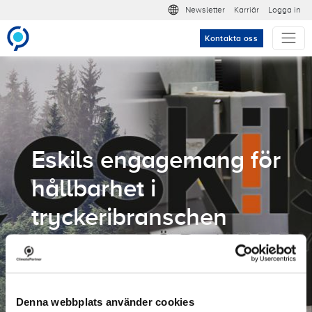
Hoppa till huvudinnehåll
Meta nav
Newsletter
Karriär
Logga in
Kontakta oss
Eskils engagemang för
hållbarhet i
tryckeribranschen
Denna webbplats använder cookies