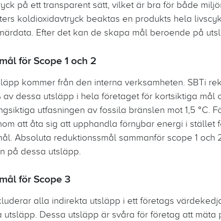
ryck på ett transparent sätt, vilket är bra för både mil
ers koldioxidavtryck beaktas en produkts hela livscyke
rimärdata. Efter det kan de skapa mål beroende på ut
ål för Scope 1 och 2
släpp kommer från den interna verksamheten. SBTi re
av dessa utsläpp i hela företaget för kortsiktiga mål 
ngsiktiga utfasningen av fossila bränslen mot 1,5 °C. F
 att åta sig att upphandla förnybar energi i stället för
mål. Absoluta reduktionssmål sammanför scope 1 och 2
an på dessa utsläpp.
ål för Scope 3
uderar alla indirekta utsläpp i ett företags värdekedja,
a utsläpp. Dessa utsläpp är svåra för företag att mäta