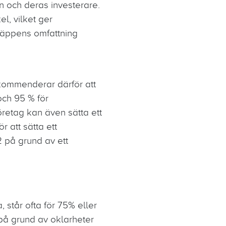
jön och deras investerare.
l, vilket ger
släppens omfattning
kommenderar därför att
och 95 % för
öretag kan även sätta ett
 att sätta ett
 på grund av ett
 står ofta för 75% eller
 på grund av oklarheter