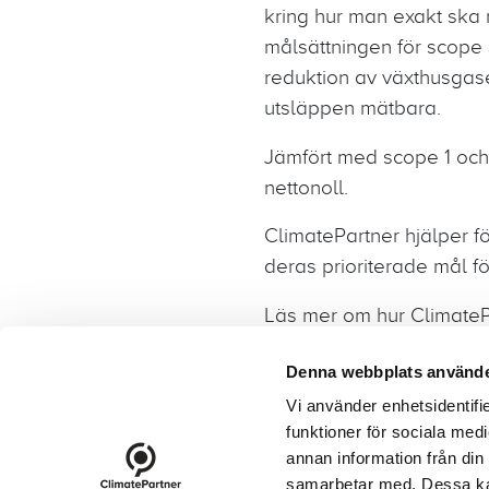
kring hur man exakt ska
målsättningen för scope 3,
reduktion av växthusgas
utsläppen mätbara.
Jämfört med scope 1 och 
nettonoll.
ClimatePartner hjälper f
deras prioriterade mål f
Läs mer om hur ClimateP
Denna webbplats använde
Vi använder enhetsidentifie
funktioner för sociala medi
footer-23
annan information från din
Kontakt
Protokoll
Nyhet
samarbetar med. Dessa kan