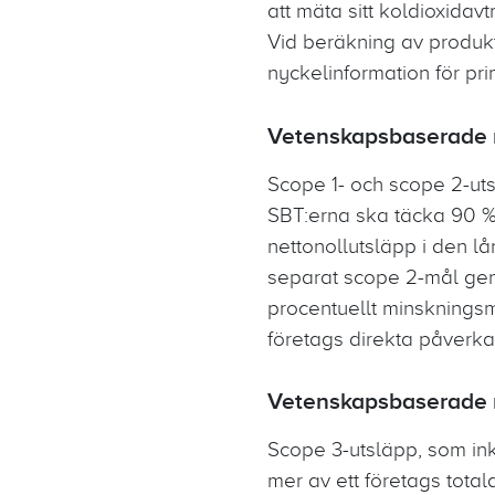
att mäta sitt koldioxidavt
Vid beräkning av produkt
nyckelinformation för p
Vetenskapsbaserade m
Scope 1- och scope 2-ut
SBT:erna ska täcka 90 % 
nettonollutsläpp i den lå
separat scope 2-mål genom
procentuellt minsknings
företags direkta påverk
Vetenskapsbaserade m
Scope 3-utsläpp, som inkl
mer av ett företags total