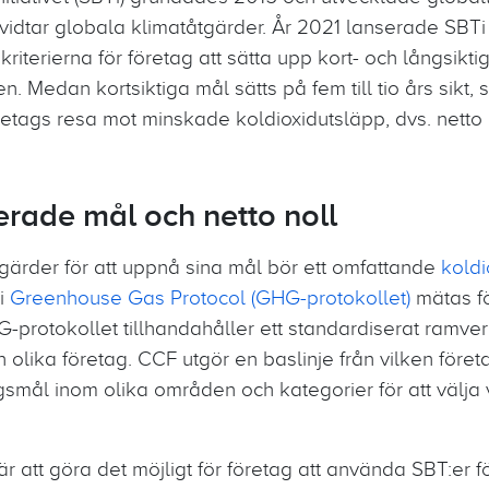
vidtar globala klimatåtgärder. År 2021 lanserade SBT
riterierna för företag att sätta upp kort- och långsiktig
. Medan kortsiktiga mål sätts på fem till tio års sikt, s
 företags resa mot minskade koldioxidutsläpp, dvs. netto
rade mål och netto noll
tgärder för att uppnå sina mål bör ett omfattande
koldi
 i
Greenhouse Gas Protocol (GHG-protokollet)
mätas för
protokollet tillhandahåller ett standardiserat ramverk
 olika företag. CCF utgör en baslinje från vilken föret
smål inom olika områden och kategorier för att välja 
r att göra det möjligt för företag att använda SBT:er f