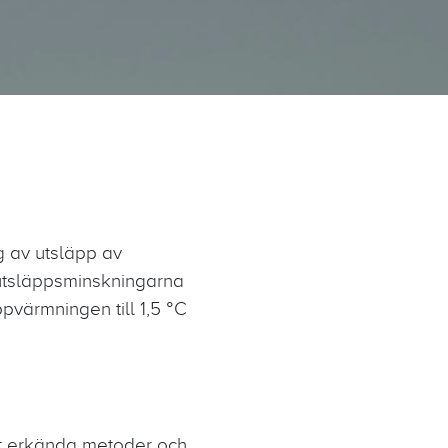
g av utsläpp av
 utsläppsminskningarna
pvärmningen till 1,5 °C
lt erkända metoder och