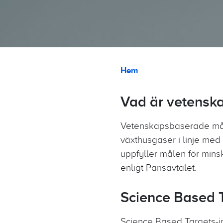
Länkstig
Hem
Vad är vetensk
Vetenskapsbaserade mål ä
växthusgaser i linje med
uppfyller målen för mins
enligt Parisavtalet.
Science Based Ta
Science Based Targets-in