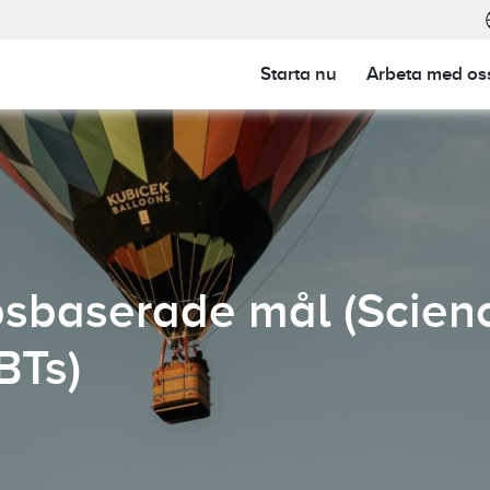
main-23
Starta nu
Arbeta med os
ClimatePartner-certifierad: Läs mer.
Allt du behöver v
sbaserade mål (Scien
BTs)