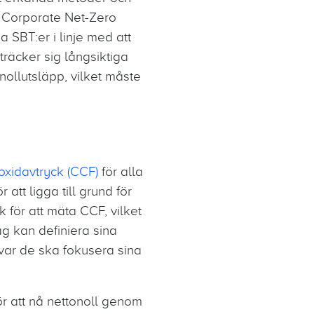
i Corporate Net-Zero
a SBT:er i linje med att
träcker sig långsiktiga
 nollutsläpp, vilket måste
oxidavtryck (CCF)
för alla
 att ligga till grund för
 för att mäta CCF, vilket
ag kan definiera sina
var de ska fokusera sina
ör att nå nettonoll genom