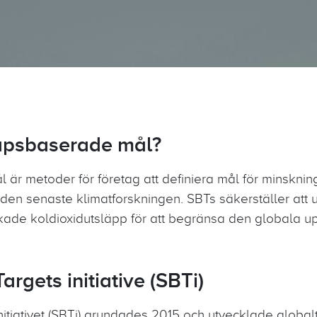
apsbaserade mål?
r metoder för företag att definiera mål för minsknin
 den senaste klimatforskningen. SBTs säkerställer att
kade koldioxidutsläpp för att begränsa den globala up
rgets initiative (SBTi)
itiativet (SBTi) grundades 2015 och utvecklade globa