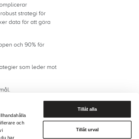
omplicerar
robust strategi för
r data för att göra
äppen och 90% för
rategier som leder mot
mål.
Tillåt alla
illhandahålla
ifierare och
Tillåt urval
vi
ekod
Visselblåsning
 du har