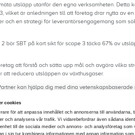
 mäta utsläpp utanför den egna verksamheten. Detta k
 vilket är anledningen till att företag drar nytta av en 
er och en strategi för leverantörsengagemang som söke
2 bör SBT på kort sikt för scope 3 täcka 67% av utsl
öretag att förstå och sätta upp mål och avgöra vilka st
ör att reducera utsläppen av växthusgaser.
artner kan hjälpa dig med dina vetenskapsbaserade 
r cookies
rare för att anpassa innehållet och annonserna till användarna, t
er och analysera vår trafik. Vi vidarebefordrar även sådana ident
 enhet till de sociala medier och annons- och analysföretag som 
sbrev
Företagsstruktur
Dataintegritet
Uppförand
 i sin tur kombinera informationen med annan information som