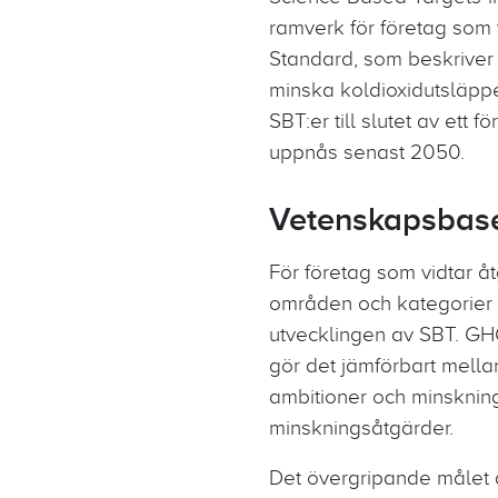
ramverk för företag som 
Standard, som beskriver k
minska koldioxidutsläppen
SBT:er till slutet av ett
uppnås senast 2050.
Vetenskapsbase
För företag som vidtar å
områden och kategorier
utvecklingen av SBT. GHG-
gör det jämförbart mellan
ambitioner och minskning
minskningsåtgärder.
Det övergripande målet ä