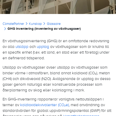
Länkstig
ClimatePartner
Kunskap
Glossaire
GHG inventering (inventering av växthusgaser)
En växthusgasinventering (GHG) är en omfattande redovisning
av alla
utsläpp
och
upptag
av växthusgaser som är knutna till
en specifik enhet (t.ex. ett land, en stad eller ett företag) under
en definierad tidsperiod.
Utsläpp av växthusgaser avser utsläpp av växthusgaser som
binder värme i atmosfären, bland annat koldioxid (CO₂), metan
(CH4) och dikväveoxid (N2O). Avlägsnande är upptag av dessa
gaser genom naturliga eller konstruerade processer som
återplantering av skog eller kolinlagring i mark.
En GHG-inventering rapporterar vanligtvis nettoutsläppen i
termer av
koldioxidekvivalenter (CO₂e)
, med användning av
standardvärden för global uppvärmningspotential (GWP) för att