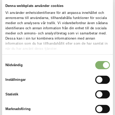
Denna webbplats använder cookies
Utsläppskategorier: Scope 1, 2 och 3
Vi använder enhetsidentifierare för att anpassa innehållet och
annonserna till användarna, tillhandahålla funktioner för sociala
Utsläpp i en GHG-inventering kategoriseras i tre
medier och analysera vår trafik. Vi vidarebefordrar även sådana
utsläppsscopes:
identifierare och annan information från din enhet till de sociala
medier och annons- och analysföretag som vi samarbetar med.
Scope 1
: Direkta utsläpp från källor som ägs eller drivs av
Dessa kan i sin tur kombinera informationen med annan
organisationen (t.ex. bränsle som förbränns på plats eller i
information som du har tillhandahållit eller som de har samlat in
företagets fordon)
när du har använt deras tjänster.
Scope 2
: Indirekta utsläpp från generering av inköpt energi
som organisationen använder (t.ex. el eller ånga)
Samtyckesval
Scope 3
: Alla andra indirekta utsläpp i organisationens
Nödvändig
värdekedja (t.ex. från leverantörer, produktanvändning,
affärsresor, avfall)
Inställningar
Scope 3 utgör ofta den största andelen av ett företags utsläpp
av växthusgaser, vilket gör det viktigt att inkludera för ett
Statistik
komplett koldioxidavtryck.
Marknadsföring