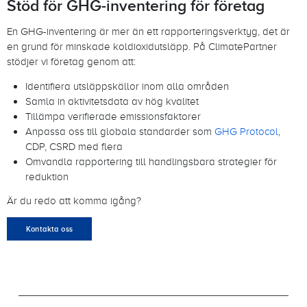
Stöd för GHG-inventering för företag
En GHG-inventering är mer än ett rapporteringsverktyg, det är
en grund för minskade koldioxidutsläpp. På ClimatePartner
stödjer vi företag genom att:
Identifiera utsläppskällor inom alla områden
Samla in aktivitetsdata av hög kvalitet
Tillämpa verifierade emissionsfaktorer
Anpassa oss till globala standarder som
GHG Protocol
,
CDP, CSRD med flera
Omvandla rapportering till handlingsbara strategier för
reduktion
Är du redo att komma igång?
Kontakta oss
footer-23