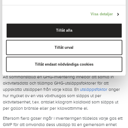
Visa detaljer
Tillåt alla
Tillåt urval
Hur man beräknar utsläpp av
växthusgaser
Tillåt endast nödvändiga cookies
Att sammanställa en GHG-inventering innebär att samla in
aktivitetsdata och tillämpa GHG-utsläppsfaktorer för att
uppskatta utsläppen från varje källa. En
utsläppsfaktor
anger
hur mycket av en viss växthusgas som släpps ut per
aktivitetsenhet, t.ex. antalet kilogram koldioxid som släpps ut
per gallon bränsle eller per kilowattimme el.
Eftersom flera gaser ingår i inventeringen tilldelas varje gas ett
GWP för att omvandla dess utsläpp till en gemensam enhet