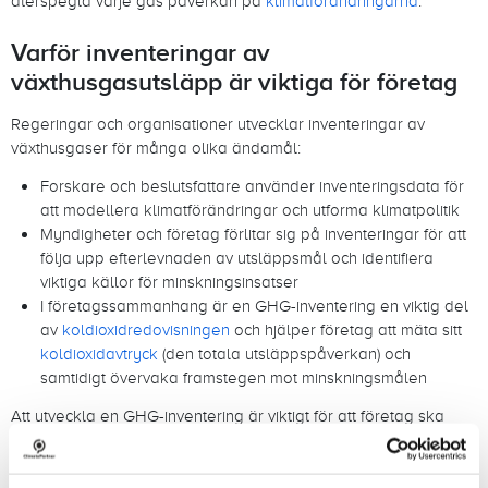
återspegla varje gas påverkan på
klimatförändringarna
.
Varför inventeringar av
växthusgasutsläpp är viktiga för företag
Regeringar och organisationer utvecklar inventeringar av
växthusgaser för många olika ändamål:
Forskare och beslutsfattare använder inventeringsdata för
att modellera klimatförändringar och utforma klimatpolitik
Myndigheter och företag förlitar sig på inventeringar för att
följa upp efterlevnaden av utsläppsmål och identifiera
viktiga källor för minskningsinsatser
I företagssammanhang är en GHG-inventering en viktig del
av
koldioxidredovisningen
och hjälper företag att mäta sitt
koldioxidavtryck
(den totala utsläppspåverkan) och
samtidigt övervaka framstegen mot minskningsmålen
Att utveckla en GHG-inventering är viktigt för att företag ska
kunna uppfylla lagstadgade krav (t.ex. enligt
CSRD
eller
SEC-
reglerna
), förbereda sig för investerarrapportering och stödja
nettonoll
- eller
vetenskapsbaserade mål
.