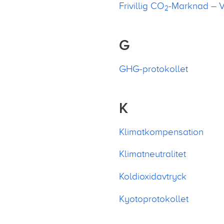
Frivillig CO
-Marknad – V
2
G
GHG-protokollet
K
Klimatkompensation
Klimatneutralitet
Koldioxidavtryck
Kyotoprotokollet