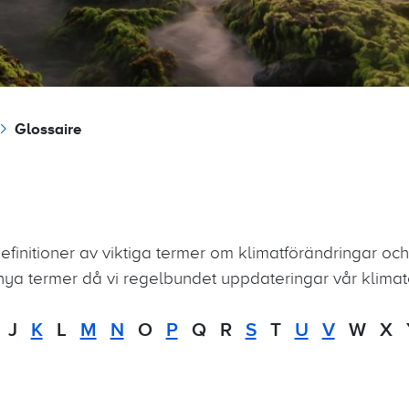
Glossaire
definitioner av viktiga termer om klimatförändringar oc
r nya termer då vi regelbundet uppdateringar vår klimat
 J
K
L
M
N
O
P
Q R
S
T
U
V
W X 