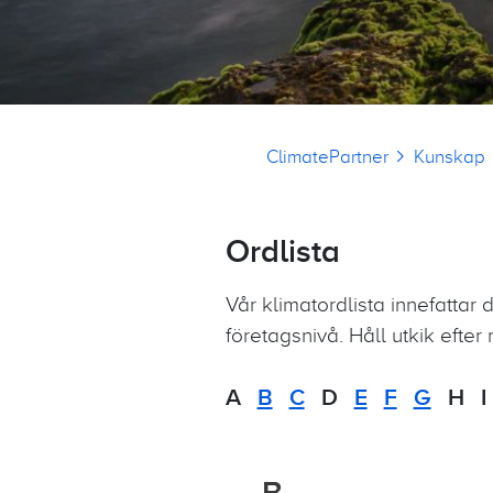
Länkstig
ClimatePartner
Kunskap
Ordlista
Vår klimatordlista innefattar 
företagsnivå. Håll utkik efte
A
B
C
D
E
F
G
H I