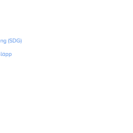
ing (SDG)
släpp