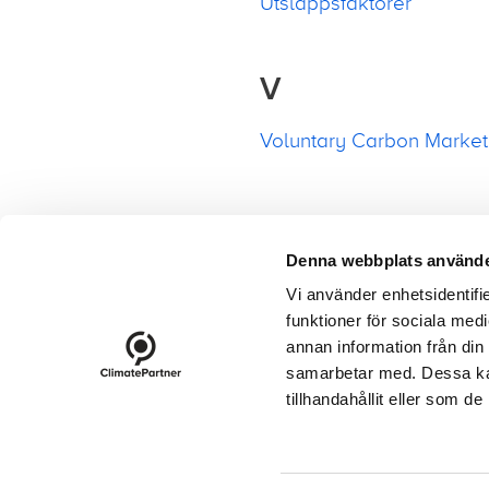
Utsläppsfaktorer
V
Voluntary Carbon Market
Denna webbplats använde
Vi använder enhetsidentifie
funktioner för sociala medi
footer-23
annan information från din
Kontakt
Protokoll
Nyhet
samarbetar med. Dessa kan
tillhandahållit eller som d
Cookies
Logga in