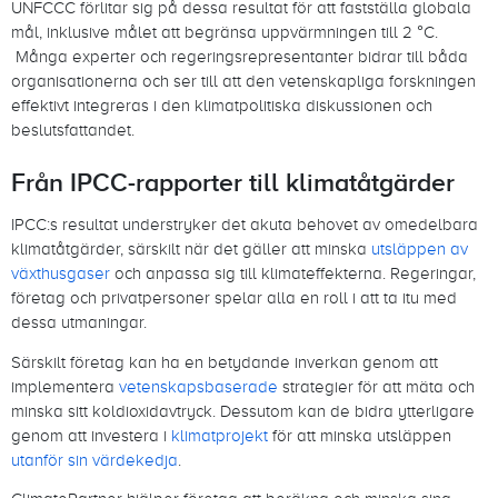
UNFCCC förlitar sig på dessa resultat för att fastställa globala
mål, inklusive målet att begränsa uppvärmningen till 2 °C.
Många experter och regeringsrepresentanter bidrar till båda
organisationerna och ser till att den vetenskapliga forskningen
effektivt integreras i den klimatpolitiska diskussionen och
beslutsfattandet.
Från IPCC-rapporter till klimatåtgärder
IPCC:s resultat understryker det akuta behovet av omedelbara
klimatåtgärder, särskilt när det gäller att minska
utsläppen av
växthusgaser
och anpassa sig till klimateffekterna. Regeringar,
företag och privatpersoner spelar alla en roll i att ta itu med
dessa utmaningar.
Särskilt företag kan ha en betydande inverkan genom att
implementera
vetenskapsbaserade
strategier för att mäta och
minska sitt koldioxidavtryck. Dessutom kan de bidra ytterligare
genom att investera i
klimatprojekt
för att minska utsläppen
utanför sin värdekedja
.