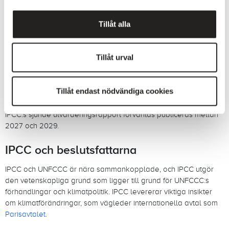
IPCC:s sjätte utvärderingsrapport (AR6)
Tillåt alla
IPCC:s sjätte utvärderingsrapport publicerades 2021-2023 och
bygger på viktiga resultat från den tidigare rapporten samtidigt
som den lyfter fram klimaträttvisa och jämlikhet:
Tillåt urval
klimatförändringarna påverkar oproportionerligt utsatta
befolkningar och utvecklingsländer, förvärrar ojämlikheter och
utgör utmaningar för livsmedelstrygghet, hälsa och
Tillåt endast nödvändiga cookies
försörjningsmöjligheter.
IPCC:s sjunde utvärderingsrapport förväntas publiceras mellan
2027 och 2029.
IPCC och beslutsfattarna
IPCC och UNFCCC är nära sammankopplade, och IPCC utgör
den vetenskapliga grund som ligger till grund för UNFCCC:s
förhandlingar och klimatpolitik. IPCC levererar viktiga insikter
om klimatförändringar, som vägleder internationella avtal som
Parisavtalet.