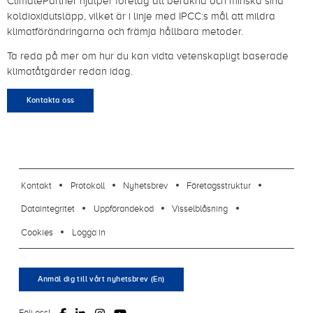
ClimatePartner hjälper företag att beräkna och minska sina
koldioxidutsläpp, vilket är i linje med IPCC:s mål att mildra
klimatförändringarna och främja hållbara metoder.
Ta reda på mer om hur du kan vidta vetenskapligt baserade
klimatåtgärder redan idag.
Kontakta oss
footer-23
Kontakt
Protokoll
Nyhetsbrev
Företagsstruktur
Dataintegritet
Uppförandekod
Visselblåsning
Cookies
Logga in
Anmäl dig till vårt nyhetsbrev (En)
Följ oss!