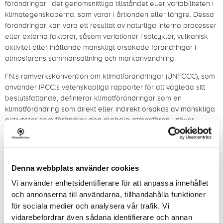
förändringar i det genomsnittliga tillståndet eller variabiliteten i
klimategenskaperna, som varar i årtionden eller längre. Dessa
förändringar kan vara ett resultat av naturliga interna processer
eller externa faktorer, såsom variationer i solcykler, vulkanisk
aktivitet eller ihållande mänskligt orsakade förändringar i
atmosfärens sammansättning och markanvändning.
FN:s ramverkskonvention om klimatförändringar (UNFCCC), som
använder IPCC:s vetenskapliga rapporter för att vägleda sitt
beslutsfattande, definierar klimatförändringar som en
klimatförändring som direkt eller indirekt orsakas av mänskliga
aktiviteter som förändrar den globala atmosfären, utöver
naturliga klimatvariationer som observerats under jämförbara
tidsramar.
Denna distinktion skiljer mänskligt drivna klimatförändringar från
Denna webbplats använder cookies
naturligt förekommande klimatfluktuationer.
Vi använder enhetsidentifierare för att anpassa innehållet
IPCC:s rapporter
och annonserna till användarna, tillhandahålla funktioner
för sociala medier och analysera vår trafik. Vi
Ett av IPCC:s viktigaste bidrag är dess serie
vidarebefordrar även sådana identifierare och annan