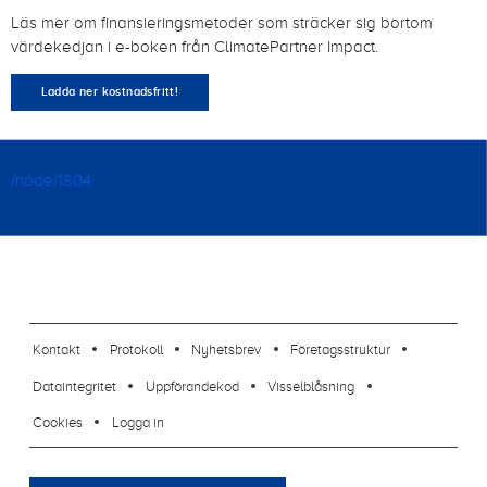
Läs mer om finansieringsmetoder som sträcker sig bortom
värdekedjan i e-boken från ClimatePartner Impact.
Ladda ner kostnadsfritt!
/node/1804
footer-23
Kontakt
Protokoll
Nyhetsbrev
Företagsstruktur
Dataintegritet
Uppförandekod
Visselblåsning
Cookies
Logga in