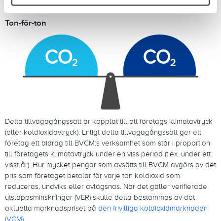
tre huvudsakliga tillvägagångssätt
Ton-för-ton
Detta tillvägagångssätt är kopplat till ett företags klimatavtryck
(eller koldioxidavtryck). Enligt detta tillvägagångssätt ger ett
företag ett bidrag till BVCM:s verksamhet som står i proportion
till företagets klimatavtryck under en viss period (t.ex. under ett
visst år). Hur mycket pengar som avsätts till BVCM avgörs av det
pris som företaget betalar för varje ton koldioxid som
reduceras, undviks eller avlägsnas. När det gäller verifierade
utsläppsminskningar (VER) skulle detta bestämmas av det
aktuella marknadspriset på
den frivilliga koldioxidmarknaden
(VCM)
.