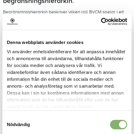
begränsningshierarkin.
Begränsningshierarkin beskriver vilken roll BVCM spelar i ett
företags strategi för klimatåtgärder. Enligt SBTi bör det vara en
primär prioritet för företag att sätta upp vetenskapligt baserade
mål på kort och lång sikt för att minska utsläppen i sina
värdekedjor och att implementera motsvarande strategier för
Denna webbplats använder cookies
att uppnå dessa mål.
Vi använder enhetsidentifierare för att anpassa innehållet
SBTi rekommenderar vidare att företagen investerar i aktiviteter
och annonserna till användarna, tillhandahålla funktioner
för att minska utsläppen utanför sina värdekedjor. På kort sikt är
för sociala medier och analysera vår trafik. Vi
det viktigt att stödja klimatprojekt som undviker, minskar eller
vidarebefordrar även sådana identifierare och annan
tar bort utsläpp från atmosfären.
REDD+
är ett exempel på
information från din enhet till de sociala medier och
undvikande projekt, medan reducerande projekt inkluderar
annons- och analysföretag som vi samarbetar med.
förbättrade spisar, rent dricksvatten och förnybar energi.
Dessa kan i sin tur kombinera informationen med annan
Avlägsnandeprojekt avlägsnar kol från atmosfären med hjälp
information som du har tillhandahållit eller som de har
av teknik som direkt luftavskiljning (eller infångning) och lagring.
samlat in när du har använt deras tjänster.
På lång sikt rekommenderas företag att fokusera sitt stöd på
reningsprojekt för att neutralisera sina kvarvarande utsläpp.
Samtyckesval
Nödvändig
“Beyond value chain mitigation” exempel