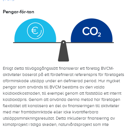
Pengar-för-ton
Enligt detta tillvägagångssätt finansierar ett företag BVCM-
aktiviteter baserat på ett fördefinierat referenspris för företagets
oförminskade utsläpp under en definierad period. Hur mycket
pengar som används till BVCM bestäms av den valda
koldioxidkostnaden, till exempel genom att fastställa ett internt
koldioxidpris. Genom att använda denna metod har företagen
flexibilitet att kanalisera en del av finansieringen till aktiviteter
med mer framtidsinriktade eller icke kvantifierbara
utsläppsminskningsresultat. Detta inkluderar finansiering av
klimatprojekt i tidiga skeden, naturvårdsprojekt som inte