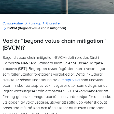
Länkstig
ClimatePartner
Kunskap
Glossaire
BVCM (Beyond value chain mitigation)
Vad är “beyond value chain mitigation”
(BVCM)?
Beyond value chain mitigation (BVCM) definierades först i
Corporate Net-Zero Standard inom Science Based Targets-
initiativet (SBTi). Begreppet avser åtgärder eller investeringar
som faller utanför företagens värdekedjor. Detta inkluderar
aktiviteter såsom finansiering av
klimatprojekt
som undviker
eller minskar utsläpp av växthusgaser eller som avlägsnar och
lagrar växthusgaser från atmosfären. SBTi rekommenderar att
företag gör investeringar utanför sina värdekedjor för att minska
utsläppen av växthusgaser, utöver att sätta upp vetenskapligt
baserade mål på kort och lång sikt för att minska utsläppen
inom sina egna leverantörskedjor.