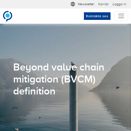
Hoppa till huvudinnehåll
Meta nav
Newsletter
Karriär
Logga in
Kontakta oss
Beyond value chain
mitigation (BVCM)
definition