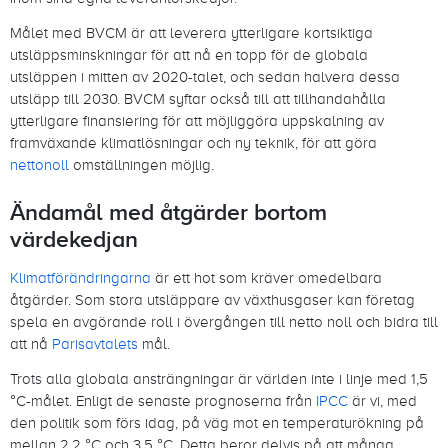
Målet med BVCM är att leverera ytterligare kortsiktiga
utsläppsminskningar för att nå en topp för de globala
utsläppen i mitten av 2020-talet, och sedan halvera dessa
utsläpp till 2030. BVCM syftar också till att tillhandahålla
ytterligare finansiering för att möjliggöra uppskalning av
framväxande klimatlösningar och ny teknik, för att göra
nettonoll
omställningen möjlig.
Ändamål med åtgärder bortom
värdekedjan
Klimatförändringarna
är ett hot som kräver omedelbara
åtgärder. Som stora utsläppare av växthusgaser kan företag
spela en avgörande roll i övergången till netto noll och bidra till
att nå
Parisavtalets
mål.
Trots alla globala ansträngningar är världen inte i linje med 1,5
°C-målet. Enligt de senaste prognoserna från
IPCC
är vi, med
den politik som förs idag, på väg mot en temperaturökning på
mellan 2,2 °C och 3,5 °C. Detta beror delvis på att många