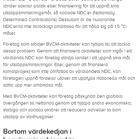
länder saknar politik eller finansiering för att uppnå sina
utsläppsminskningsmål, så kallade NDC:er (Nationally
Determined Contributions). Dessutom är de nuvarande
NDC:erna inte tillräckligt ambitiösa för att hålla sig på 1,5 °C-
målet.
Företag som stödjer BVCM-aktiviteter kan hjälpa till att tackla
dessa problem. Genom att finansiera aktiviteter som ingår i ett
värdlands NDC kan företag stödja landet i att uppnå sina mål
för utsläppsminskningar. Eller, genom att finansiera
klimatprojekt som inte omfattas av värdlandets NDC, kan
företagen uppnå fördelar utöver att uppfylla nationella mål och
sätta upp mer ambitiösa mål.
Med BVCM-aktiviteter kan företag påskynda den globala
övergången till nettonoll genom att hjälpa andra ekonomiska,
statliga och sociala aktörer att reducera och/eller ta bort
utsläpp av växthusgaser.
Bortom värdekedjan i